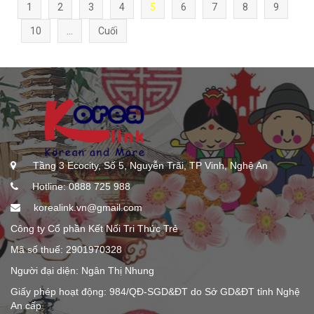
1
2
3
4
5
6
7
8
9
10
...
Cuối
Tầng 3 Ecocity, Số 5, Nguyễn Trãi, TP Vinh, Nghệ An
Hotline: 0888 725 988
korealink.vn@gmail.com
Công ty Cổ phần Kết Nối Tri Thức Trẻ
Mã số thuế: 2901970328
Người đại diện: Ngân Thị Nhung
Giấy phép hoạt động: 984/QĐ-SGD&ĐT do Sở GD&ĐT tỉnh Nghệ
An cấp