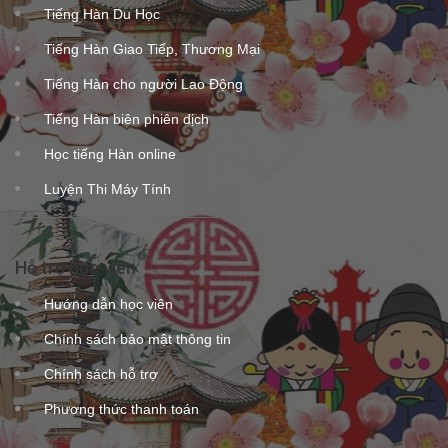
Tiếng Hàn Du Học
Tiếng Hàn Giao Tiếp, Thương Mại
Tiếng Hàn cho người Lao Động
Tiếng Hàn biên phiên dịch
Học tiếng Hàn online
Luyện Thi Máy Tính
Hỗ trợ học viên
Hướng dẫn học viên
Chính sách bảo mật thông tin
Chính sách hỗ trợ
Phương thức thanh toán