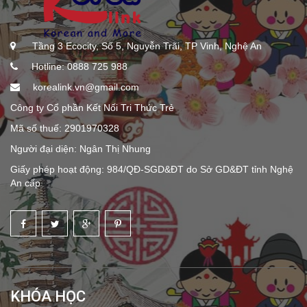
Tầng 3 Ecocity, Số 5, Nguyễn Trãi, TP Vinh, Nghệ An
Hotline: 0888 725 988
korealink.vn@gmail.com
Công ty Cổ phần Kết Nối Tri Thức Trẻ
Mã số thuế: 2901970328
Người đại diện: Ngân Thị Nhung
Giấy phép hoạt động: 984/QĐ-SGD&ĐT do Sở GD&ĐT tỉnh Nghệ
An cấp
KHÓA HỌC