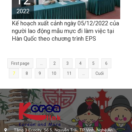
2022
Kế hoạch xuất cảnh ngày 05/12/2022 của
người lao động mẫu mực đi làm việc tại
Hàn Quốc theo chương trình EPS
First page
...
2
3
4
5
6
7
8
9
10
11
...
Cuối
Tầng 3 Ecocity, Số 5, Nguyễn Trãi, TP Vinh, Nghệ An