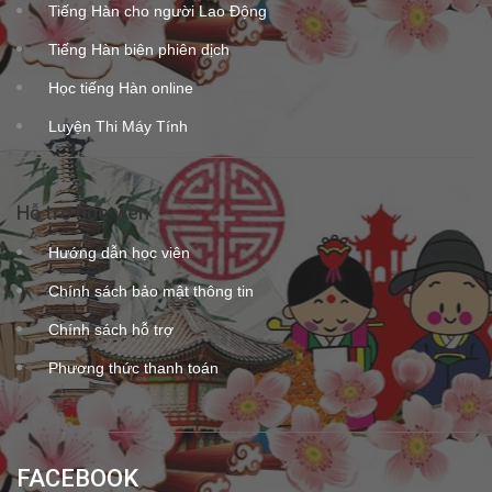
Tiếng Hàn cho người Lao Động
Tiếng Hàn biên phiên dịch
Học tiếng Hàn online
Luyện Thi Máy Tính
Hỗ trợ học viên
Hướng dẫn học viên
Chính sách bảo mật thông tin
Chính sách hỗ trợ
Phương thức thanh toán
FACEBOOK