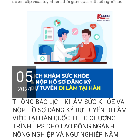
sơ xin cấp visa, tuy nhiên, thời gian qua, một số người lao...
05
2024
THÔNG BÁO LỊCH KHÁM SỨC KHỎE VÀ
NỘP HỒ SƠ ĐĂNG KÝ DỰ TUYỂN ĐI LÀM
VIỆC TẠI HÀN QUỐC THEO CHƯƠNG
TRÌNH EPS CHO LAO ĐỘNG NGÀNH
NÔNG NGHIỆP VÀ NGƯ NGHIỆP NĂM