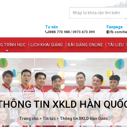
Tư vấn
Fanpage
0888.770.988
/
0973.673.099
fb.com/ti
G TRÌNH HỌC
LỊCH KHAI GIẢNG
BÀI GIẢNG ONLINE
TÀI LIỆU
THÔNG TIN XKLD HÀN QUỐ
Trang chủ
>
Tin tức
>
Thông tin XKLD Hàn Quốc