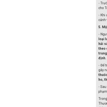
- Trư
cho T
- Khi
cảnh 
5. Mộ
- Ngư
loại 
hải s
theo 
trung
định.
- Để 
gây n
thuốc
ho, t
- Sau
phạm 
Trong
Thươn