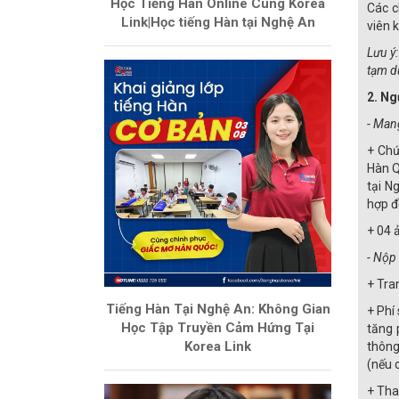
Học Tiếng Hàn Online Cùng Korea
Các c
Link|Học tiếng Hàn tại Nghệ An
viên 
Lưu ý
tạm d
2. Ng
- Mang
+ Chứ
Hàn Q
tại N
hợp đ
+ 04 
- Nộp
+ Tra
Tiếng Hàn Tại Nghệ An: Không Gian
+ Phí
Học Tập Truyền Cảm Hứng Tại
tăng 
Korea Link
thông
(nếu 
+ Tha