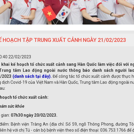
Ế HOẠCH TẬP TRUNG XUẤT CẢNH NGÀY 21/02/2023
0:40 22/02/2023
 khai kế hoạch tổ chức xuất cảnh sang Hàn Quốc làm việc đối với 
Trung tâm Lao động ngoài nước thông báo danh sách người lao
2/2023
(danh sách tại đây).
Để công tác tổ chức xuất cảnh được thực h
 dịch Covid-19 của Việt Nam và Hàn Quốc, Trung tâm Lao động ngoài nư
au:
 hoạch tổ chức xuất cảnh:
hám sức khỏe
 gian:
07h30 ngày 20/02/2023.
 điểm: Bệnh viện Tràng An (địa chỉ: Số 59, ngõ Thông Phong, đường T
liên hệ với chị Tú - cán bộ bệnh viện theo số điện thoại: 036.753.1766 