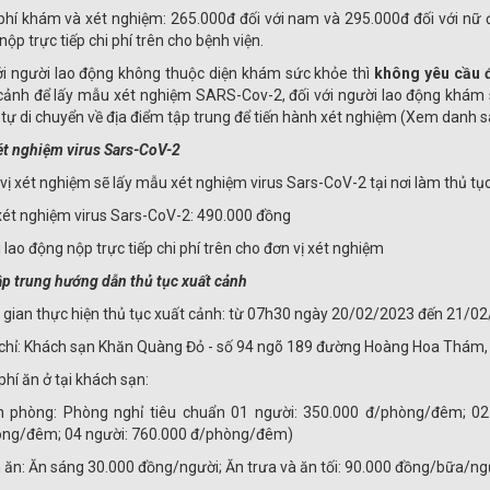
 phí khám và xét nghiệm: 265.000đ đối với nam và 295.000đ đối với nữ đ
nộp trực tiếp chi phí trên cho bệnh viện.
ới người lao động không thuộc diện khám sức khỏe thì
không yêu cầu 
cảnh để lấy mẫu xét nghiệm SARS-Cov-2, đối với người lao động khám 
 tự di chuyển về địa điểm tập trung để tiến hành xét nghiệm (Xem danh sách
ét nghiệm virus Sars-CoV-2
 vị xét nghiệm sẽ lấy mẫu xét nghiệm virus Sars-CoV-2 tại nơi làm thủ tụ
 xét nghiệm virus Sars-CoV-2: 490.000 đồng
 lao động nộp trực tiếp chi phí trên cho đơn vị xét nghiệm
ập trung hướng dẫn thủ tục xuất cảnh
i gian thực hiện thủ tục xuất cảnh: từ 07h30 ngày 20/02/2023 đến 21/0
 chỉ: Khách sạn Khăn Quàng Đỏ - số 94 ngõ 189 đường Hoàng Hoa Thám, p
phí ăn ở tại khách sạn:
n phòng: Phòng nghỉ tiêu chuẩn 01 người: 350.000 đ/phòng/đêm; 02
ng/đêm; 04 người: 760.000 đ/phòng/đêm)
n ăn: Ăn sáng 30.000 đồng/người; Ăn trưa và ăn tối: 90.000 đồng/bữa/ng