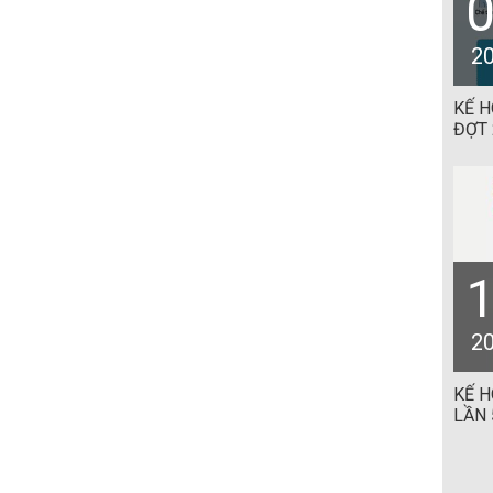
2
KẾ 
ĐỢT 
2
KẾ 
LẦN 