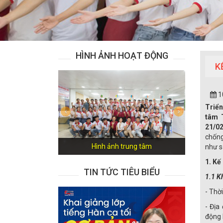
HÌNH ẢNH HOẠT ĐỘNG
K
1
Triển
Previous
Next
tâm 
21/0
chống
Hình ảnh trung tâm
như s
1. Kế
TIN TỨC TIÊU BIỂU
1.1 K
- Thời
- Địa
động 