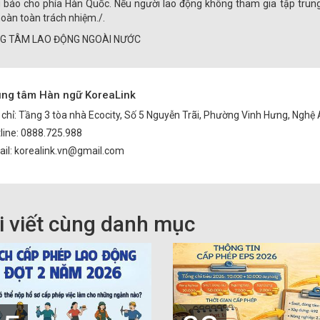
 báo cho phía Hàn Quốc. Nếu người lao động không tham gia tập trung
hoàn toàn trách nhiệm./.
G TÂM LAO ĐỘNG NGOÀI NƯỚC
ung tâm Hàn ngữ KoreaLink
 chỉ: Tầng 3 tòa nhà Ecocity, Số 5 Nguyễn Trãi, Phường Vinh Hưng, Nghệ
line: 0888.725.988
il: korealink.vn@gmail.com
i viết cùng danh mục