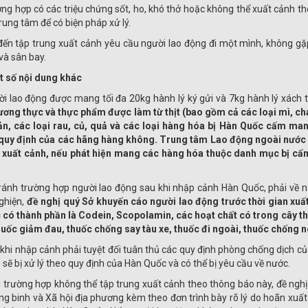
ờng hợp có các triệu chứng sốt, ho, khó thở hoặc không thể xuất cảnh t
rung tâm để có biện pháp xử lý.
 đến tập trung xuất cảnh yêu cầu người lao động đi một mình, không gặp
và sân bay.
t số nội dung khác
ời lao động được mang tối đa 20kg hành lý ký gửi và 7kg hành lý xách 
lương thực và thực phẩm được làm từ thịt (bao gồm cả các loại mì, cháo
ản, các loại rau, củ, quả và các loại hàng hóa bị Hàn Quốc cấm m
quy định của các hãng hàng không. Trung tâm Lao động ngoài nước sẽ
 xuất cảnh, nếu phát hiện mang các hàng hóa thuộc danh mục bị cấm
tránh trường hợp người lao động sau khi nhập cảnh Hàn Quốc, phải về nư
ghiện,
đề nghị quý Sở khuyến cáo người lao động trước thời gian xu
 có thành phần là Codein, Scopolamin, các hoạt chất có trong cây th
huốc giảm đau, thuốc chống say tàu xe, thuốc đi ngoài, thuốc chống n
 khi nhập cảnh phải tuyệt đối tuân thủ các quy định phòng chống dịch c
sẽ bị xử lý theo quy định của Hàn Quốc và có thể bị yêu cầu về nước.
 trường hợp không thể tập trung xuất cảnh theo thông báo này, đề ngh
g binh và Xã hội địa phương kèm theo đơn trình bày rõ lý do hoãn xuấ