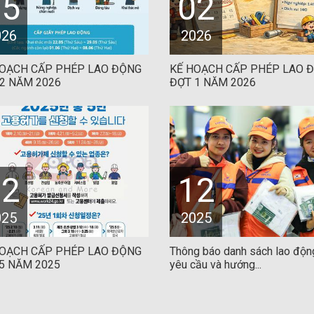
05
02
026
2026
HOẠCH CẤP PHÉP LAO ĐỘNG
KẾ HOẠCH CẤP PHÉP LAO 
2 NĂM 2026
ĐỢT 1 NĂM 2026
12
12
025
2025
HOẠCH CẤP PHÉP LAO ĐỘNG
Thông báo danh sách lao độn
5 NĂM 2025
yêu cầu và hướng...