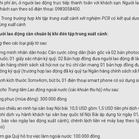
hi phí ăn, ở người lao động trực tiếp thanh toán với khách sạn. Người 
khách sạn theo số điện thoại: 0983058400.
: Trong trường hợp khi tập trung xuất cảnh xét nghiệm PCR có kết quả dươ
ừng xuất cảnh.
ười lao động cần chuẩn bị khi đến tập trung xuất cảnh:
 theo các loại giấy tờ sau:
ng minh nhân dân hoặc Căn cước công dân (bản gốc và 02 bản photoc
uốc; 01 giấy xác nhận ký quỹ; 02 Bản hợp đồng đưa người lao động đi là
gân hàng chính sách xã hội nơi cư trú chỉ cần mang 01 bản hợp đồng đư
ồng ký quỹ (trường hợp lao động đã ký quỹ tại Ngân hàng chính sách xã hộ
ảnh kích thước 3cmx4cm, bút bi, 01 điện thoại smart phone có sử dụng s
 cho Trung tâm Lao động ngoài nước (các khoản thu hộ) như sau:
ng phục (mùa đông): 300.000 đồng
 soi chiếu an ninh tại sân bay Nội bài: 10,5 USD gồm 1,5 USD tiền phí dịch 
phí dịch vụ hành khách tại sân bay quốc tế Nội Bài áp dụng từ ngày 0
 báo vào ngày lao động xuất cảnh); chênh lệch tiền vé máy bay theo tỷ 
có)
m gia Quỹ hỗ trợ việc làm ngoài nước: 100.000 đồng