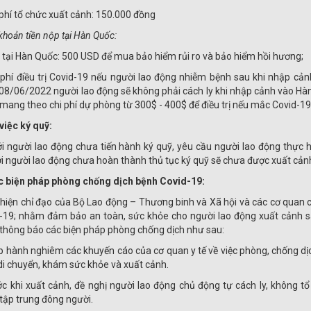
 phí tổ chức xuất cảnh: 150.000 đồng
khoản tiền nộp tại Hàn Quốc:
 tại Hàn Quốc: 500 USD để mua bảo hiểm rủi ro và bảo hiểm hồi hương;
 phí điều trị Covid-19 nếu người lao động nhiễm bệnh sau khi nhập c
08/06/2022 người lao động sẽ không phải cách ly khi nhập cảnh vào Hàn
mang theo chi phí dự phòng từ 300$ - 400$ để điều trị nếu mắc Covid-19
 việc ký quỹ:
ới người lao động chưa tiến hành ký quỹ, yêu cầu người lao động thực
ới người lao động chưa hoàn thành thủ tục ký quỹ sẽ chưa được xuất cảnh
c biện pháp phòng chống dịch bệnh Covid-19:
hiện chỉ đạo của Bộ Lao động – Thương binh và Xã hội và các cơ quan 
-19; nhằm đảm bảo an toàn, sức khỏe cho người lao động xuất cảnh 
thông báo các biện pháp phòng chống dịch như sau:
p hành nghiêm các khuyến cáo của cơ quan y tế về việc phòng, chống dị
 di chuyển, khám sức khỏe và xuất cảnh.
ớc khi xuất cảnh, đề nghị người lao động chủ động tự cách ly, không tổ
tập trung đông người.