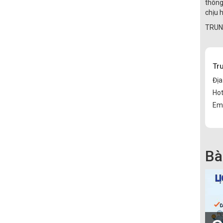
thông
chịu 
TRUN
Tr
Địa
Hot
Ema
Bà