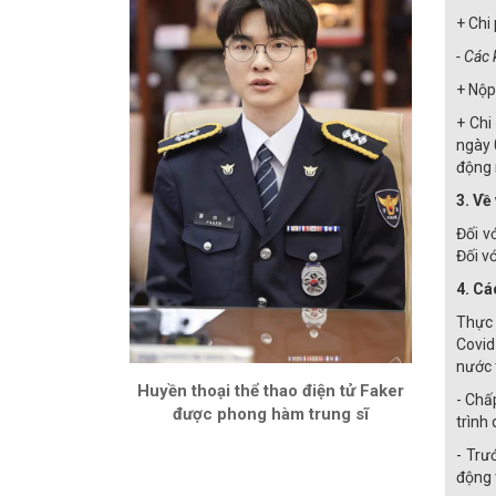
+ Chi
- Các 
+ Nộp
+ Chi
ngày 
động 
3. Về
Đối v
Đối v
4. Cá
Thực 
Covid
nước 
Huyền thoại thể thao điện tử Faker
- Chấ
được phong hàm trung sĩ
trình
- Trư
động 