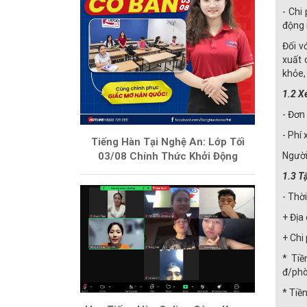
- Chi
động 
Đối v
xuất 
khỏe,
1.2 X
- Đơn
- Phí
Tiếng Hàn Tại Nghệ An: Lớp Tối
03/08 Chính Thức Khởi Động
Người
1.3 T
- Thờ
+ Địa
+ Chi 
* Tiề
đ/phò
* Tiề