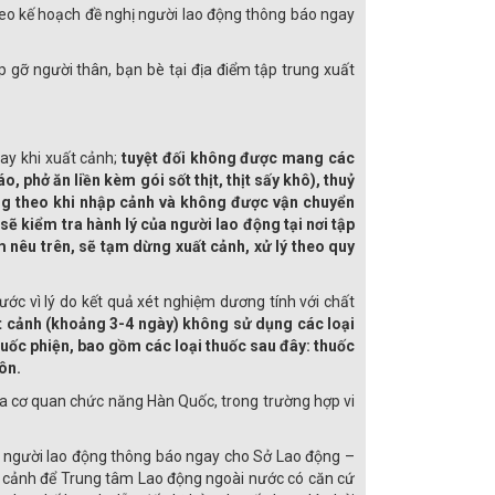
heo kế hoạch đề nghị người lao động thông báo ngay
 gỡ người thân, bạn bè tại địa điểm tập trung xuất
tay khi xuất cảnh;
tuyệt đối không được mang các
, phở ăn liền kèm gói sốt thịt, thịt sấy khô), thuỷ
ang theo khi nhập cảnh và không được vận chuyển
 kiểm tra hành lý của người lao động tại nơi tập
 nêu trên, sẽ tạm dừng xuất cảnh, xử lý theo quy
ớc vì lý do kết quả xét nghiệm dương tính với chất
ất cảnh (khoảng 3-4 ngày) không sử dụng các loại
uốc phiện, bao gồm các loại thuốc sau đây: thuốc
ôn.
ủa cơ quan chức năng Hàn Quốc, trong trường hợp vi
ị người lao động thông báo ngay cho Sở Lao động –
t cảnh để Trung tâm Lao động ngoài nước có căn cứ