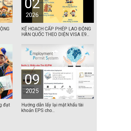
02
2026
ĐỘNG
KẾ HOẠCH CẤP PHÉP LAO ĐỘNG
HÀN QUỐC THEO DIỆN VISA E9...
09
2025
g đạt
Hướng dẫn lấy lại mật khẩu tài
khoản EPS cho...