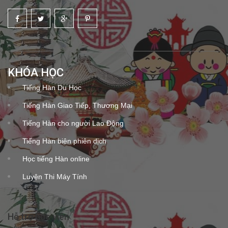
KHÓA HỌC
Tiếng Hàn Du Học
Tiếng Hàn Giao Tiếp, Thương Mại
Tiếng Hàn cho người Lao Động
Tiếng Hàn biên phiên dịch
Học tiếng Hàn online
Luyện Thi Máy Tính
Hỗ trợ học viên