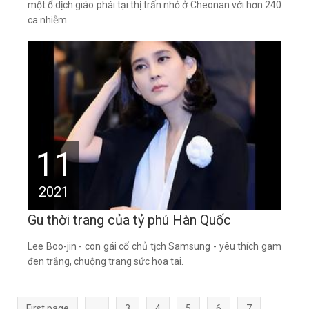
một ổ dịch giáo phái tại thị trấn nhỏ ở Cheonan với hơn 240
ca nhiễm.
11
2021
Gu thời trang của tỷ phú Hàn Quốc
Lee Boo-jin - con gái cố chủ tịch Samsung - yêu thích gam
đen trắng, chuộng trang sức hoa tai.
First page
...
3
4
5
6
7