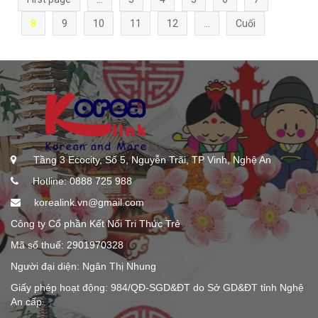
8
9
10
11
12
...
Cuối
Tầng 3 Ecocity, Số 5, Nguyễn Trãi, TP Vinh, Nghệ An
Hotline: 0888 725 988
korealink.vn@gmail.com
Công ty Cổ phần Kết Nối Tri Thức Trẻ
Mã số thuế: 2901970328
Người đại diện: Ngân Thị Nhung
Giấy phép hoạt động: 984/QĐ-SGD&ĐT do Sở GD&ĐT tỉnh Nghệ
An cấp