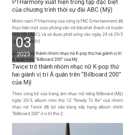
P1Harmony xuất hiện trong tập đặc biệt
của chương trình thời sự đài ABC (Mỹ)
Nhóm nam P1Harmony của công ty FNC Entertainment đã
thực hiện một cuộc phỏng vấn với Đài phát thanh và truyền
hình Mỹ (ABC), và sẽ được phát sóng vào ngày 24 và 29/3
03
(giờ Hàn Quốc).
2023
Twice trở thành nhóm nhạc nữ K-pop thứ
hai giành vị trí Á quân trên “Billboard 200”
của Mỹ
Theo công bố của trang âm nhạc nổi tiếng Billboard (Mỹ)
ngày 20/3, album mini thứ 12 “Ready To Be” của nhóm
nhạc nữ Twice đã lọt vào bảng xếp hạng album chính
“Billboard 200” ở vị trí thứ 2.