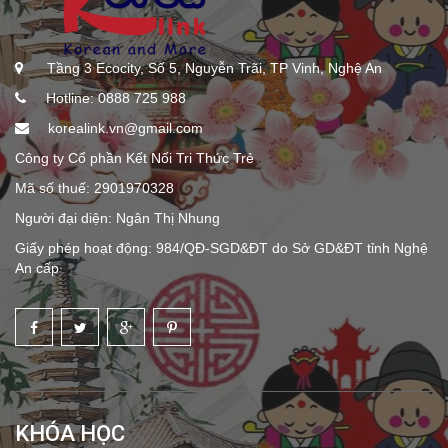
Tầng 3 Ecocity, Số 5, Nguyễn Trãi, TP Vinh, Nghệ An
Hotline: 0888 725 988
korealink.vn@gmail.com
Công ty Cổ phần Kết Nối Tri Thức Trẻ
Mã số thuế: 2901970328
Người đại diện: Ngân Thị Nhung
Giấy phép hoạt động: 984/QĐ-SGD&ĐT do Sở GD&ĐT tỉnh Nghệ
An cấp
KHÓA HỌC