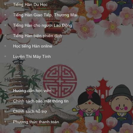
Tiếng Hàn Du Học
Tiếng Hàn Giao Tiếp, Thương Mại
Tiếng Hàn cho người Lao Động
Tiếng Hàn biên phiên dịch
Học tiếng Hàn online
Luyện Thi Máy Tính
Hỗ trợ học viên
Hướng dẫn học viên
Chính sách bảo mật thông tin
Chính sách hỗ trợ
Phương thức thanh toán