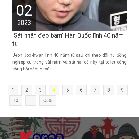
02
2023
'Sát nhân đeo bám' Hàn Quốc lĩnh 40 năm
tù
Jeon Joo-hwan lĩnh 40 năm tù sau khi theo dõi nữ đồng
nghiệp cũ trong vài năm và sát hại cô này tại toilet công
cộng hồi năm ngoái.
1
2
3
4
5
6
7
8
9
10
...
Cuối