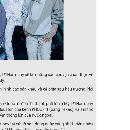
ABC, P1Harmony sẽ kể những câu chuyện chân thực về
Mỹ.
i hình các sân khấu và cả phía sau hậu trường. Nội
 Hàn Quốc rồi đến 12 thành phố lớn ở Mỹ, P1Harmony
 Houston của kênh KHOU-11 (bang Texas), và Tin tức
ền thông lớn của nước ngoài.
ony tại xứ cờ hoa đang ngày càng phát triển nhiều
g một khoảng thời gian ngắn như vậy.