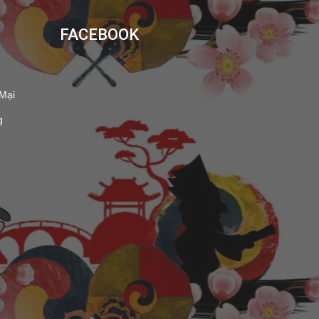
FACEBOOK
 Mại
g