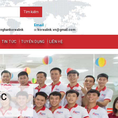
Email
enghankorealink
korealink.vn@gmail.com
TIN TỨC
TUYỂN DỤNG
LIÊN HỆ
ỐC