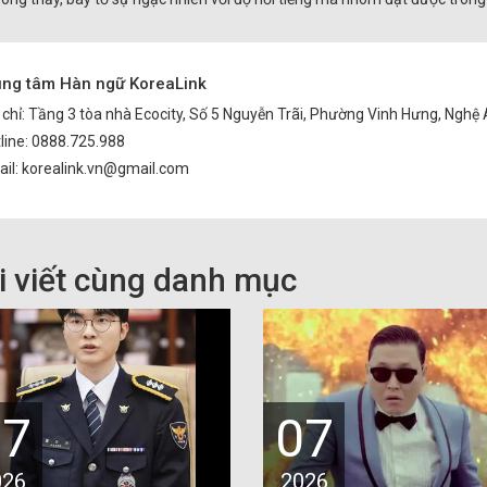
ung tâm Hàn ngữ KoreaLink
 chỉ: Tầng 3 tòa nhà Ecocity, Số 5 Nguyễn Trãi, Phường Vinh Hưng, Nghệ
line: 0888.725.988
il: korealink.vn@gmail.com
i viết cùng danh mục
07
07
026
2026