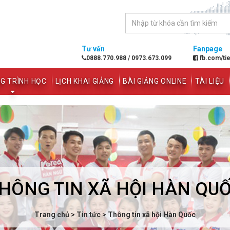
Tư vấn
Fanpage
0888.770.988
/
0973.673.099
fb.com/ti
G TRÌNH HỌC
LỊCH KHAI GIẢNG
BÀI GIẢNG ONLINE
TÀI LIỆU
HÔNG TIN XÃ HỘI HÀN QU
Trang chủ
>
Tin tức
>
Thông tin xã hội Hàn Quốc