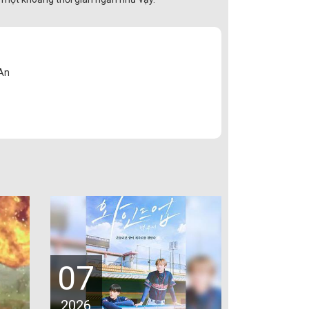
 An
07
2026