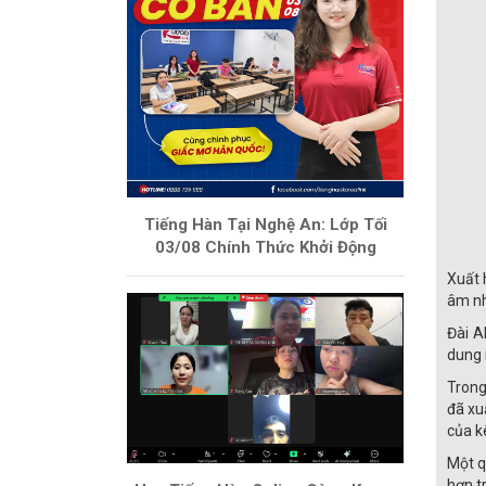
Tiếng Hàn Tại Nghệ An: Lớp Tối
03/08 Chính Thức Khởi Động
Xuất 
âm nh
Đài A
dung 
Trong
đã xu
của k
Một q
hơn t