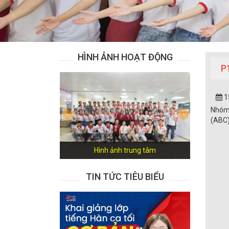
HÌNH ẢNH HOẠT ĐỘNG
P
1
Nhóm 
Previous
Next
(ABC)
Hình ảnh trung tâm
TIN TỨC TIÊU BIỂU