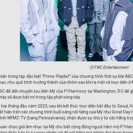
ⓒ FNC Entertainment
hiện trong tập đặc biệt “Prime Playlist” của chương trình thời sự Đài 
ạc, như quá trình trưởng thành của nhóm sau khi ra mắt và tour diễn ở 
BC đã đến chuyến lưu diễn Mỹ của P1Harmony tại Washington, D.C để gh
này sẽ được bật mí trong tập phát sóng này.
 hai tháng đầu năm 2023, sau khi kết thúc tour diễn bắt đầu từ Seoul,
ất hiện trên các chương trình buổi sáng nổi tiếng của Mỹ như Great Day
ênh WFMZ-TV (bang Pennsylvania), nhận được sự chú ý từ các hãng truy
uan chức giới âm nhạc tại Mỹ cho biết cộng đồng người hâm mộ P1Harm
rông thấy, bày tỏ sự ngạc nhiên với độ nổi tiếng mà nhóm đạt được tron