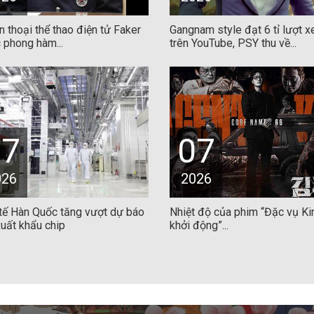
 thoại thể thao điện tử Faker
Gangnam style đạt 6 tỉ lượt 
 phong hàm...
trên YouTube, PSY thu về...
07
07
026
2026
 tế Hàn Quốc tăng vượt dự báo
Nhiệt độ của phim “Đặc vụ Ki
uất khẩu chip
khởi động”...