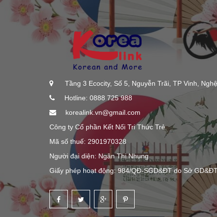
Tầng 3 Ecocity, Số 5, Nguyễn Trãi, TP Vinh, Ngh
Hotline: 0888 725 988
korealink.vn@gmail.com
Công ty Cổ phần Kết Nối Tri Thức Trẻ
Mã số thuế: 2901970328
Người đại diện: Ngân Thị Nhung
Giấy phép hoạt động: 984/QĐ-SGD&ĐT do Sở GD&ĐT 