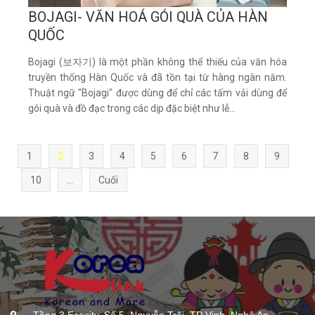
BOJAGI- VĂN HOÁ GÓI QUÀ CỦA HÀN
QUỐC
Bojagi (보자기) là một phần không thể thiếu của văn hóa
truyền thống Hàn Quốc và đã tồn tại từ hàng ngàn năm.
Thuật ngữ "Bojagi" được dùng để chỉ các tấm vải dùng để
gói quà và đồ đạc trong các dịp đặc biệt như lễ...
1
2
3
4
5
6
7
8
9
10
...
Cuối
Tầng 3 Ecocity, Số 5, Nguyễn Trãi, TP Vinh, Nghệ An