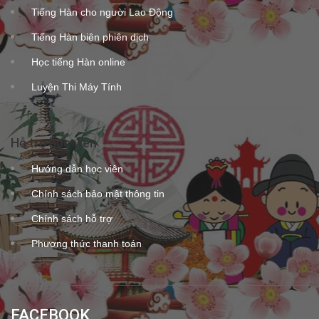
Tiếng Hàn cho người Lao Động
Tiếng Hàn biên phiên dịch
Học tiếng Hàn online
Luyện Thi Máy Tính
Hỗ trợ học viên
Hướng dẫn học viên
Chính sách bảo mật thông tin
Chính sách hỗ trợ
Phương thức thanh toán
FACEBOOK