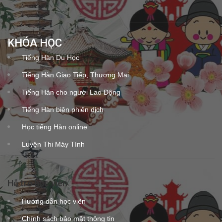
KHÓA HỌC
Tiếng Hàn Du Học
Tiếng Hàn Giao Tiếp, Thương Mại
Tiếng Hàn cho người Lao Động
Tiếng Hàn biên phiên dịch
Học tiếng Hàn online
Luyện Thi Máy Tính
Hỗ trợ học viên
Hướng dẫn học viên
Chính sách bảo mật thông tin