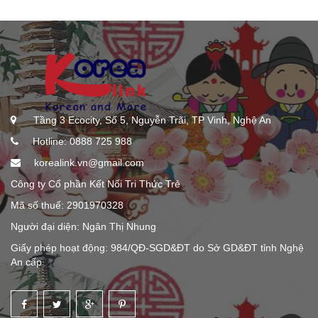
Tầng 3 Ecocity, Số 5, Nguyễn Trãi, TP Vinh, Nghệ An
Hotline: 0888 725 988
korealink.vn@gmail.com
Công ty Cổ phần Kết Nối Tri Thức Trẻ
Mã số thuế: 2901970328
Người đại diện: Ngân Thị Nhung
Giấy phép hoạt động: 984/QĐ-SGD&ĐT do Sở GD&ĐT tỉnh Nghệ
An cấp