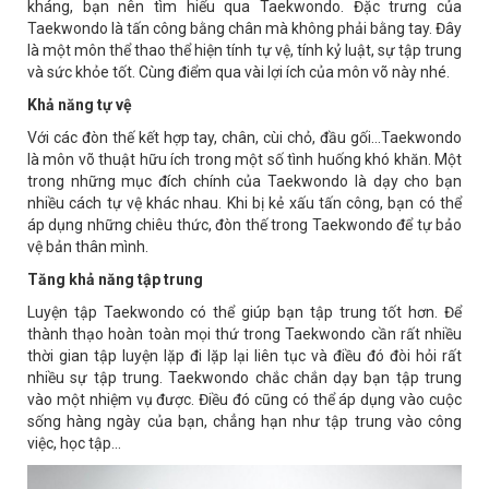
kháng, bạn nên tìm hiểu qua Taekwondo. Đặc trưng của
Taekwondo là tấn công bằng chân mà không phải bằng tay. Đây
là một môn thể thao thể hiện tính tự vệ, tính kỷ luật, sự tập trung
và sức khỏe tốt. Cùng điểm qua vài lợi ích của môn võ này nhé.
Khả năng tự vệ
Với các đòn thế kết hợp tay, chân, cùi chỏ, đầu gối…Taekwondo
là môn võ thuật hữu ích trong một số tình huống khó khăn. Một
trong những mục đích chính của Taekwondo là dạy cho bạn
nhiều cách tự vệ khác nhau. Khi bị kẻ xấu tấn công, bạn có thể
áp dụng những chiêu thức, đòn thế trong Taekwondo để tự bảo
vệ bản thân mình.
Tăng khả năng tập trung
Luyện tập Taekwondo có thể giúp bạn tập trung tốt hơn. Để
thành thạo hoàn toàn mọi thứ trong Taekwondo cần rất nhiều
thời gian tập luyện lặp đi lặp lại liên tục và điều đó đòi hỏi rất
nhiều sự tập trung. Taekwondo chắc chắn dạy bạn tập trung
vào một nhiệm vụ được. Điều đó cũng có thể áp dụng vào cuộc
sống hàng ngày của bạn, chẳng hạn như tập trung vào công
việc, học tập…