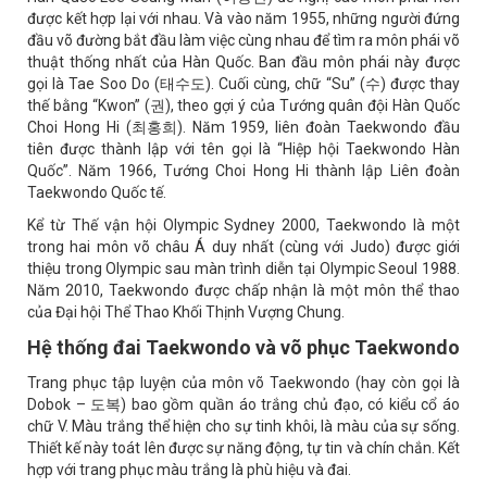
được kết hợp lại với nhau. Và vào năm 1955, những người đứng
đầu võ đường bắt đầu làm việc cùng nhau để tìm ra môn phái võ
thuật thống nhất của Hàn Quốc. Ban đầu môn phái này được
gọi là Tae Soo Do (태수도). Cuối cùng, chữ “Su” (수) được thay
thế bằng “Kwon” (권), theo gợi ý của Tướng quân đội Hàn Quốc
Choi Hong Hi (최홍희). Năm 1959, liên đoàn Taekwondo đầu
tiên được thành lập với tên gọi là “Hiệp hội Taekwondo Hàn
Quốc”. Năm 1966, Tướng Choi Hong Hi thành lập Liên đoàn
Taekwondo Quốc tế.
Kể từ Thế vận hội Olympic Sydney 2000, Taekwondo là một
trong hai môn võ châu Á duy nhất (cùng với Judo) được giới
thiệu trong Olympic sau màn trình diễn tại Olympic Seoul 1988.
Năm 2010, Taekwondo được chấp nhận là một môn thể thao
của Đại hội Thể Thao Khối Thịnh Vượng Chung.
Hệ thống đai Taekwondo và võ phục Taekwondo
Trang phục tập luyện của môn võ Taekwondo (hay còn gọi là
Dobok – 도복) bao gồm quần áo trắng chủ đạo, có kiểu cổ áo
chữ V. Màu trắng thể hiện cho sự tinh khôi, là màu của sự sống.
Thiết kế này toát lên được sự năng động, tự tin và chín chắn. Kết
hợp với trang phục màu trắng là phù hiệu và đai.