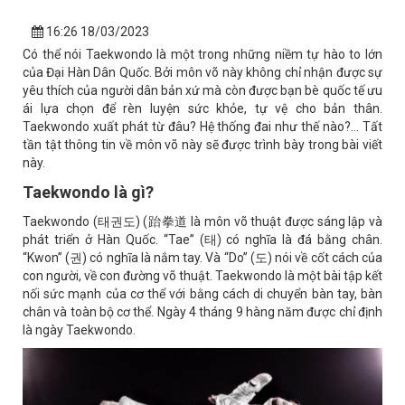
16:26 18/03/2023
Có thể nói Taekwondo là một trong những niềm tự hào to lớn
của Đại Hàn Dân Quốc. Bởi môn võ này không chỉ nhận được sự
yêu thích của người dân bản xứ mà còn được bạn bè quốc tế ưu
ái lựa chọn để rèn luyện sức khỏe, tự vệ cho bản thân.
Taekwondo xuất phát từ đâu? Hệ thống đai như thế nào?… Tất
tần tật thông tin về môn võ này sẽ được trình bày trong bài viết
này.
Taekwondo là gì?
Taekwondo (태권도) (跆拳道 là môn võ thuật được sáng lập và
phát triển ở Hàn Quốc. “Tae” (태) có nghĩa là đá bằng chân.
“Kwon” (권) có nghĩa là nắm tay. Và “Do” (도) nói về cốt cách của
con người, về con đường võ thuật. Taekwondo là một bài tập kết
nối sức mạnh của cơ thể với bằng cách di chuyển bàn tay, bàn
chân và toàn bộ cơ thể. Ngày 4 tháng 9 hàng năm được chỉ định
là ngày Taekwondo.