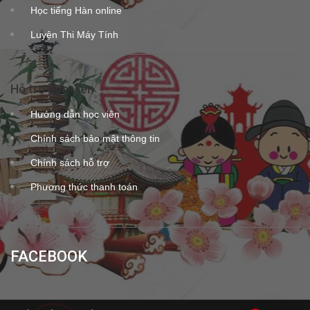
Học tiếng Hàn online
Luyện Thi Máy Tính
Hỗ trợ học viên
Hướng dẫn học viên
Chính sách bảo mật thông tin
Chính sách hỗ trợ
Phương thức thanh toán
FACEBOOK