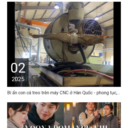
02
2025
Bí ẩn con cá treo trên máy CNC ở Hàn Quốc - phong tục,...