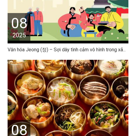
08
2025
Văn hóa Jeong (정) – Sợi dây tình cảm vô hình trong xã...
08