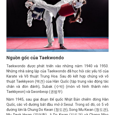
Nguồn gốc của Taekwondo
Taekwondo được phát triển vào những năm 1940 và 1950.
Những nhà sáng lập của Taekwondo đã học hỏi các yếu tố của
Karate và Võ thuật Trung Hoa. Sau đó kết hợp chúng với võ
thuật Taekkyeon (택견) của Hàn Quốc (tập trung vào động tác
chân và đòn đánh), Subak (수박) (môn võ hình thành nên
Taekkyeon) và Gwonbeop (권법무).
Năm 1945, sau giai đoạn Đế quốc Nhật Bản chiếm đóng Hàn
Quốc, các võ đường bắt đầu mở ở Seoul. Trong số đó, có 5 võ
đường lớn là Chung Do Kwan (청도관), Song Mu Kwan (청도관),
Mu Deok Hwan (무덕환), Ji Do Kwan (지도관) và Chang Moo