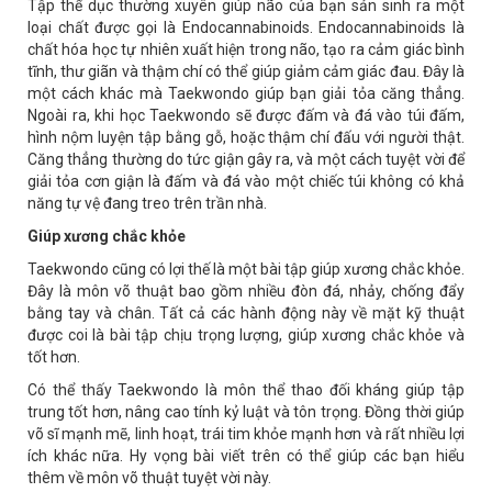
Tập thể dục thường xuyên giúp não của bạn sản sinh ra một
loại chất được gọi là Endocannabinoids. Endocannabinoids là
chất hóa học tự nhiên xuất hiện trong não, tạo ra cảm giác bình
tĩnh, thư giãn và thậm chí có thể giúp giảm cảm giác đau. Đây là
một cách khác mà Taekwondo giúp bạn giải tỏa căng thẳng.
Ngoài ra, khi học Taekwondo sẽ được đấm và đá vào túi đấm,
hình nộm luyện tập bằng gỗ, hoặc thậm chí đấu với người thật.
Căng thẳng thường do tức giận gây ra, và một cách tuyệt vời để
giải tỏa cơn giận là đấm và đá vào một chiếc túi không có khả
năng tự vệ đang treo trên trần nhà.
Giúp xương chắc khỏe
Taekwondo cũng có lợi thế là một bài tập giúp xương chắc khỏe.
Đây là môn võ thuật bao gồm nhiều đòn đá, nhảy, chống đẩy
bằng tay và chân. Tất cả các hành động này về mặt kỹ thuật
được coi là bài tập chịu trọng lượng, giúp xương chắc khỏe và
tốt hơn.
Có thể thấy Taekwondo là môn thể thao đối kháng giúp tập
trung tốt hơn, nâng cao tính kỷ luật và tôn trọng. Đồng thời giúp
võ sĩ mạnh mẽ, linh hoạt, trái tim khỏe mạnh hơn và rất nhiều lợi
ích khác nữa. Hy vọng bài viết trên có thể giúp các bạn hiểu
thêm về môn võ thuật tuyệt vời này.