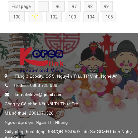
First page
...
96
97
98
99
100
101
102
103
104
105
Tầng 3 Ecocity, Số 5, Nguyễn Trãi, TP Vinh, Nghệ An
Hotline: 0888 725 988
korealink.vn@gmail.com
Công ty Cổ phần Kết Nối Tri Thức Trẻ
Mã số thuế: 2901970328
Người đại diện: Ngân Thị Nhung
Giấy phép hoạt động: 984/QĐ-SGD&ĐT do Sở GD&ĐT tỉnh Nghệ
An cấp