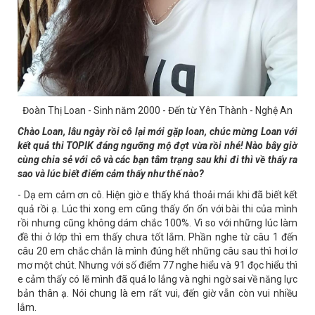
Đoàn Thị Loan - Sinh năm 2000 - Đến từ Yên Thành - Nghệ An
Chào Loan, lâu ngày rồi cô lại mới gặp loan, chúc mừng Loan với
kết quả thi TOPIK đáng ngưỡng mộ đợt vừa rồi nhé! Nào bây giờ
cùng chia sẻ với cô và các bạn tâm trạng sau khi đi thì về thấy ra
sao và lúc biết điểm cảm thấy như thế nào?
- Dạ em cảm ơn cô. Hiện giờ e thấy khá thoải mái khi đã biết kết
quả rồi ạ. Lúc thi xong em cũng thấy ổn ổn với bài thi của mình
rồi nhưng cũng không dám chắc 100%. Vì so với những lúc làm
đề thi ở lớp thì em thấy chưa tốt lắm. Phần nghe từ câu 1 đến
câu 20 em chắc chắn là mình đúng hết những câu sau thì hơi lơ
mơ một chút. Nhưng với số điểm 77 nghe hiểu và 91 đọc hiểu thì
e cảm thấy có lẽ mình đã quá lo lắng và nghi ngờ sai về năng lực
bản thân ạ. Nói chung là em rất vui, đến giờ vẫn còn vui nhiều
lắm.