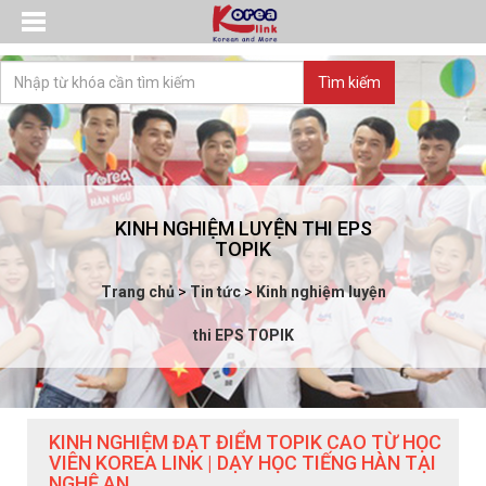
KINH NGHIỆM LUYỆN THI EPS
TOPIK
Trang chủ
>
Tin tức
>
Kinh nghiệm luyện
thi EPS TOPIK
KINH NGHIỆM ĐẠT ĐIỂM TOPIK CAO TỪ HỌC
VIÊN KOREA LINK | DẠY HỌC TIẾNG HÀN TẠI
NGHỆ AN