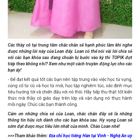
Các thầy cô tại trung tâm chắc chắn sẽ hạnh phúc lắm khi nghe
được những lời này của Loan đấy. Loan có thể nói vài lời chia sẻ
với các bạn khóa sau đang chuẩn bị bước vào kỳ thi TOPIK đợt
tiếp theo không nhỉ? Xem như một cách truyền động lực cho các
bạn ấy!
- Để đạt kết quả tốt các bạn nên tập trung vào việc học từ vựng,
củng cố từ cũ và học từ mới, học tập nghiêm túc, xác định mục
tiêu hướng tới và chiến đấu với nó thôi. Hãy tiếp thu thật tốt kiến
thức mà thầy cô giáo dạy trên lớp và vận dụng nó thực hành
mỗi ngày. Chúc các bạn thành công.
Cảm ơn những chia sẻ của Loan, chắc chắn đây sẽ là những
thông tin hữu ích dành cho các bạn khóa sau. Hy vọng Loan sẽ
sớm đạt được mục tiêu lớn nhất của mình. Chào Loan nhé!
>>>Tham khảo thêm:
Địa chỉ học tiếng Hàn tại Vinh - Nghệ An uy