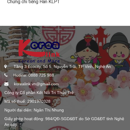
Chứng chỉ tiếng Hàn KLPT
Tầng 3 Ecocity, Số 5, Nguyễn Trãi, TP Vinh, Nghệ An
Hotline: 0888 725 988
korealink.vn@gmail.com
Công ty Cổ phần Kết Nối Tri Thức Trẻ
Mã số thuế: 2901970328
Người đại diện: Ngân Thị Nhung
Giấy phép hoạt động: 984/QĐ-SGD&ĐT do Sở GD&ĐT tỉnh Nghệ
An cấp