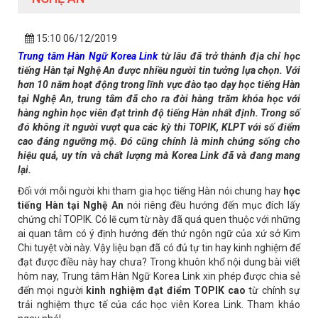
15:10 06/12/2019
Trung
tâm
Hàn
Ngữ
Korea Link
từ lâu đã trở thành địa chỉ học
tiếng Hàn tại Nghệ An được nhiều người tin tưởng lựa chọn. Với
hơn 10 năm hoạt động trong lĩnh vực đào tạo dạy học tiếng Hàn
tại Nghệ An, trung tâm đã cho ra đời hàng trăm khóa học với
hàng nghìn học viên đạt trình độ tiếng Hàn nhất định. Trong số
đó không ít người vượt qua các kỳ thì TOPIK, KLPT với số điểm
cao đáng ngưỡng mộ. Đó cũng chính là minh chứng sống cho
hiệu quả, uy tín và chất lượng mà Korea Link đã và đang mang
lại.
Đối với mỗi người khi tham gia học tiếng Hàn nói chung hay
học
tiếng Hàn tại Nghệ An
nói riêng đều hướng đến mục đích lấy
chứng chỉ TOPIK. Có lẽ cụm từ này đã quá quen thuộc với những
ai quan tâm có ý định hướng đến thứ ngôn ngữ của xứ sở Kim
Chi tuyệt vời này. Vậy liệu bạn đã có đủ tự tin hay kinh nghiệm để
đạt được điều này hay chưa? Trong khuôn khổ nội dung bài viết
hôm nay, Trung tâm Hàn Ngữ Korea Link xin phép được chia sẻ
đến mọi người
kinh nghiệm đạt điểm TOPIK cao
từ chính sự
trải nghiệm thực tế của các học viên Korea Link. Tham khảo