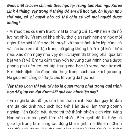
Được biết là Loan chỉ mới theo học tại Trung tâm Hàn ngữ Korea
Link 4 tháng, vậy trong 4 tháng đó em đã học tập, ôn luyện như
thế nào, có bí quyết nào có thể chia sẻ với mọi người được
không?
- Vì mục tiêu của em trước mắt là chứng chỉ TOPIK nên e đã nỗ
lực rất nhiều. Vì em có khá nhiều thời gian rảnh nên em học mỗi
ngày. Đặc biệt là lúc học lý thuyết và thực hành trên lớp cùng cô
và các bạn em rất tập trung, cố gắng không bỏ lỡ một kiến thức
nào. Xác định ngay như vậy để lúc luyện thi không phải quá tất
bật và vất vả. Em tự cảm thấy vốn từ vựng của mình chưa được
phong phú nên em có tập trung vào học từ vựng, học từ mới.
Em thích dịch các đoạn hôi thoại trong sách sau khi học xong.
Nó giúp em củng cố được các từ vựng đã học hơn.
Vậy theo Loan thì yếu tố nào là quan trọng nhất trong quá trình
học để giúp em đạt được kết quả cao như hiện nay?
- Em nghĩ là do nỗ lực của bản thân mình. Bởi do ngay từ đầu
em đã xác định mục đích học tiến Hàn để đi làm trong doanh
nghiệp Hàn Quốc, nếu được thì trở thành phiên dịch viên tiếng
Hàn nên em có quyết tâm rất nhiều. Bên cạnh đó thì thầy cô
giáo tại trung tâm cũng tác động khá mạnh mẽ đến em. Chính