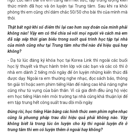
thức mình đã học và ôn luyện tại Trung tâm. Sau khi ra khỏi
phòng thi em cũng chỉ dám chắc 50/50 cho bài thi của mình mà
thôi.
Thật bất ngờ khi số điểm thi lại cao hơn suy đoán của mình phải
không nào! Vậy em có thể chia sẻ với mọi người về cách mà em
đã sắp xếp thời gian biểu trong suốt quá trình học tập tại nhà
của mình cũng như tại Trung tâm như thế nào để hiệu quả hay
không?
- Dạ từ lúc đăng ký khóa học tại Korea Link thì ngoài các buổi
học lý thuyết và thực hành trên lớp với các bạn và các cô thì ở
nhà em dành 2 tiếng mỗi ngày để ôn luyện những kiến thức đã
được dạy. Ngoài ra em thường nghe nhạc, đọc sách báo, thông
tin giải trí hoặc xem phim tiếng Hàn để nâng cao khả năng nghe
cũng như từ vựng của bản thân. Vì cả gia đình đều ủng hộ việc
em học tiếng Hàn nên môi trường tại nhà cũng khá thuận lợi để
em tập trung hết công suất trau dồi mỗi ngày.
Đúng rồi, học tiếng Hàn bằng các hình thức xem phim nghe nhạc
cũng là phương pháp trau dồi hiệu quả phải không nào. Vậy
không biết là trong lúc ôn luyện cho kỳ thi ngoài luyện đề ở
trung tâm thì em có luyện thêm ở ngoài hay không?