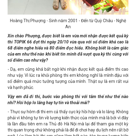
Hoàng Thị Phượng - Sinh năm 2001 - Đến từ Quỳ Châu - Nghệ
An
Xin chào Phượng, được biết là em vừa mới nhận được kết quả kỳ
thi TOPIK 66 đợt thi ngày 20/10 vừa qua với số điểm khá cao là
68 điểm nghe hiểu và 80 điểm đọc hiểu. Không biết là cảm giác
của em như thế nào khi biết tin mình đã vượt qua kỳ thi cùng với
số điểm cao như vậy?
- Dạ, em cũng khá bất ngờ khi nhận được kết quả điểm thi cao
như vậy. Vì lúc ra khỏi phòng thi em không nghĩ là mình đậu với
số điểm quá mức tưởng tượng của mình. Thật sự là em rất vui
và hạnh phúc.
Vậy em đã đi thi, bước vào phòng thi với tâm thế như thế nào
nhỉ? Hồi hộp lo lắng hay tự tin và thoải mái?
- Thực sự hôm đi thi em cả thấy cực kỳ hồi hộp và lo lắng. Không
phải vì không tự tin về lượng kiến thức của mình mà là bởi vì đây
là lần đầu tiên em ra Thủ đô Hà Nội mà lại để tham gia một kỳ
thi quan trọng chứ không phải là để đi chơi hay du lịch nên rất bỡ
ngỡ. Lúc làm bài thi em cũng làm hết sức, tập trung lượng kiến