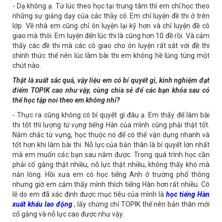
- Dạ không ạ. Từ lúc theo học tại trung tâm thì em chỉ học theo
những sự giảng dạy của các thầy cô. Em chỉ luyện đề thi ở trên
lớp. Về nhà em cũng chỉ ôn luyện lại kỹ hơn và chỉ luyện đề cô
giao mà thôi. Em luyện đến lúc thi là cũng hơn 10 đề rồi. Và cảm
thấy các đề thi mà các cô giao cho ôn luyện rất sát với đề thi
chính thức thế nên lúc làm bài thi em không hề lúng túng một
chút nào.
Thật là xuất sắc quá, vậy liệu em có bí quyết gì, kinh nghiệm đạt
điểm TOPIK cao như vậy, cùng chia sẻ để các bạn khóa sau có
thể học tập noi theo em không nhỉ?
- Thực ra cũng không có bí quyết gì đâu ạ. Em thấy để làm bài
thi tốt thì lượng
từ vựng tiếng Hàn
của mình cũng phải thật tốt.
Nắm chắc từ vựng, học thuộc nó để có thể vận dụng nhanh và
tốt hơn khi làm bài thi. Nỗ lực của bản thân là bí quyết lớn nhất
mà em muốn các bạn sau nắm được. Trong quá trình học cần
phải cố gắng thật nhiều, nỗ lực thật nhiều, không thấy khó mà
nản lòng. Hồi xưa em có học tiếng Anh ở trường phổ thông
nhưng giờ em cảm thấy mình thích tiếng Hàn hơn rất nhiều. Có
lẽ do em đã xác định được mục tiêu của mình là
học tiếng Hàn
xuất khẩu lao động
, lấy chứng chỉ TOPIK thế nên bản thân mới
cố gắng và nỗ lực cao được như vậy.