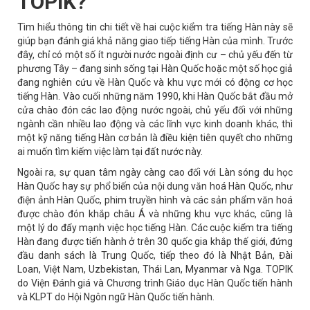
TOPIK?
Tìm hiểu thông tin chi tiết về hai cuộc kiểm tra tiếng Hàn này sẽ
giúp bạn đánh giá khả năng giao tiếp tiếng Hàn của mình. Trước
đây, chỉ có một số ít người nước ngoài định cư – chủ yếu đến từ
phương Tây – đang sinh sống tại Hàn Quốc hoặc một số học giả
đang nghiên cứu về Hàn Quốc và khu vực mới có động cơ học
tiếng Hàn. Vào cuối những năm 1990, khi Hàn Quốc bắt đầu mở
cửa chào đón các lao động nước ngoài, chủ yếu đối với những
ngành cần nhiều lao động và các lĩnh vực kinh doanh khác, thì
một kỹ năng tiếng Hàn cơ bản là điều kiện tiên quyết cho những
ai muốn tìm kiếm việc làm tại đất nước này.
Ngoài ra, sự quan tâm ngày càng cao đối với Làn sóng du học
Hàn Quốc hay sự phổ biến của nội dung văn hoá Hàn Quốc, như
điện ảnh Hàn Quốc, phim truyền hình và các sản phẩm văn hoá
được chào đón khắp châu Á và những khu vực khác, cũng là
một lý do đẩy mạnh việc học tiếng Hàn. Các cuộc kiểm tra tiếng
Hàn đang được tiến hành ở trên 30 quốc gia khắp thế giới, đứng
đầu danh sách là Trung Quốc, tiếp theo đó là Nhật Bản, Đài
Loan, Việt Nam, Uzbekistan, Thái Lan, Myanmar và Nga. TOPIK
do Viện Đánh giá và Chương trình Giáo dục Hàn Quốc tiến hành
và KLPT do Hội Ngôn ngữ Hàn Quốc tiến hành.