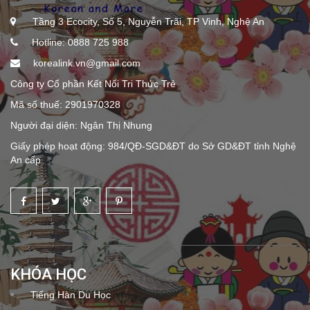
Tầng 3 Ecocity, Số 5, Nguyễn Trãi, TP Vinh, Nghệ An
Hotline: 0888 725 988
korealink.vn@gmail.com
Công ty Cổ phần Kết Nối Tri Thức Trẻ
Mã số thuế: 2901970328
Người đại diện: Ngân Thị Nhung
Giấy phép hoạt động: 984/QĐ-SGD&ĐT do Sở GD&ĐT tỉnh Nghệ
An cấp
KHÓA HỌC
Tiếng Hàn Du Học