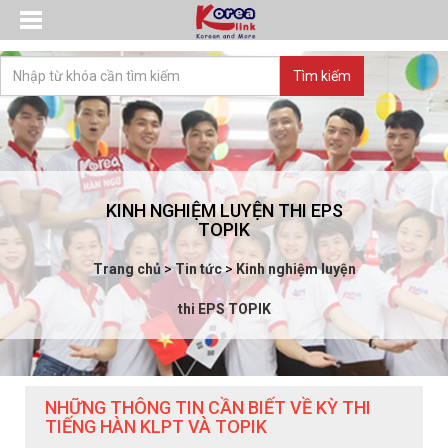
KINH NGHIỆM LUYỆN THI EPS
TOPIK
Trang chủ
>
Tin tức
>
Kinh nghiệm luyện
thi EPS TOPIK
NHỮNG THÔNG TIN CẦN BIẾT VỀ KỲ THI
TIẾNG HÀN KLPT VÀ TOPIK