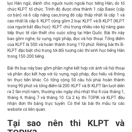
lực Hàn ngữ, dành cho người nước ngoài học tiếng Hàn, do tổ
chức KLPT tổ chức. Trình độ được chia thành 1 cấp Basic (cấp
cơ bản) và 6 cấp nâng cao,trong đó cấp thấp nhất là cấp 1 và
cao nhất là cấp 6. KLPT cũng gồm 2 loại: KLPT và B-KLPT (KLPT
của người bắt đầu học). KLPT chú trọng nhiều vào kỹ năng giao
tiếp thực tế cần thiết cho cuộc sống tại Hàn Quốc. Bài thi này
bao gồm nghe, từ vựng, ngữ pháp, đọc và hội thoại. Tổng điểm
của KLPT là 500 và hoàn thành trong 110 phút. Riêng bài thi B-
KLPT đặc biệt chú trọng tới đối tượng các thí sinh học tiếng Hàn
trong 150-200 tiếng.
Bài thi loại này bao gồm phần nghe kết hợp với ảnh và hội thoại
và phần đọc kết hợp với từ vựng, ngữ pháp, đọc hiểu và thông
tin thực tiễn khác. Có tổng cộng 50 câu hỏi phải hoàn thành
trong 90 phút và tổng điểm là 200. KLPT và B-KLPT lần lượt diễn
ra 2 lần một năm, thường vào ngày chủ nhật thứ 4 của tháng 1,
tháng 4, tháng 7 và tháng 10. Cả 2 kỳ thi TOPIK và KLPT đều
nhận đơn thi bằng trực tuyến. Có thể tải bài thi mẫu từ các
website có liên quan.
Tại sao nên thi KLPT và