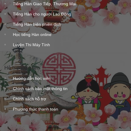
Tiếng Hàn Giao Tiếp, Thương Mại
Tiếng Hàn cho người Lao Động
Tiếng Hàn biên phiên dịch
Học tiếng Hàn online
Luyện Thi Máy Tính
Hỗ trợ học viên
Hướng dẫn học viên
Chính sách bảo mật thông tin
Chính sách hỗ trợ
Phương thức thanh toán