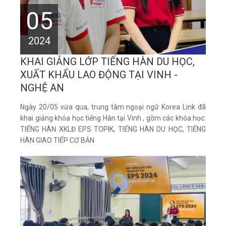
05
2024
KHAI GIẢNG LỚP TIẾNG HÀN DU HỌC,
XUẤT KHẨU LAO ĐỘNG TẠI VINH -
NGHỆ AN
Ngày 20/05 vừa qua, trung tâm ngoại ngữ Korea Link đã
khai giảng khóa học tiếng Hàn tại Vinh , gồm các khóa học:
TIẾNG HÀN XKLĐ EPS TOPIK, TIẾNG HÀN DU HỌC, TIẾNG
HÀN GIAO TIẾP CƠ BẢN