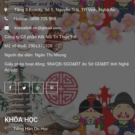
Tầng 3 Ecocity, Số 5, Nguyễn Trãi, TP Vinh, Nghệ An
Hotline: 0888 725 988
korealink.vn@gmail.com
Công ty Cổ phần Kết Nối Tri Thức Trẻ
Mã số thuế: 2901970328
Người đại diện: Ngân Thị Nhung
Giấy phép hoạt động: 984/QĐ-SGD&ĐT do Sở GD&ĐT tỉnh Nghệ
An cấp
KHÓA HỌC
Tiếng Hàn Du Học