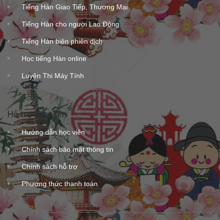
Tiếng Hàn Giao Tiếp, Thương Mại
Tiếng Hàn cho người Lao Động
Tiếng Hàn biên phiên dịch
Học tiếng Hàn online
Luyện Thi Máy Tính
Hỗ trợ học viên
Hướng dẫn học viên
Chính sách bảo mật thông tin
Chính sách hỗ trợ
Phương thức thanh toán