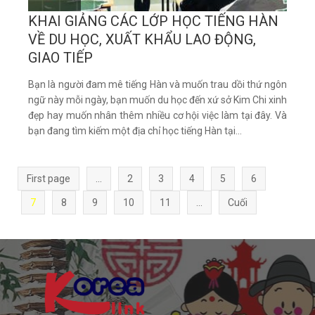
KHAI GIẢNG CÁC LỚP HỌC TIẾNG HÀN
VỀ DU HỌC, XUẤT KHẨU LAO ĐỘNG,
GIAO TIẾP
Bạn là người đam mê tiếng Hàn và muốn trau dồi thứ ngôn
ngữ này mỗi ngày, bạn muốn du học đến xứ sở Kim Chi xinh
đẹp hay muốn nhân thêm nhiều cơ hội việc làm tại đây. Và
bạn đang tìm kiếm một địa chỉ học tiếng Hàn tại...
First page
...
2
3
4
5
6
7
8
9
10
11
...
Cuối