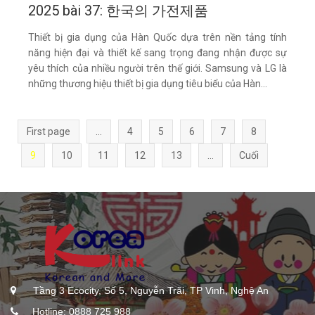
2025 bài 37: 한국의 가전제품
Thiết bị gia dụng của Hàn Quốc dựa trên nền tảng tính
năng hiện đại và thiết kế sang trọng đang nhận được sự
yêu thích của nhiều người trên thế giới. Samsung và LG là
những thương hiệu thiết bị gia dụng tiêu biểu của Hàn...
First page
...
4
5
6
7
8
9
10
11
12
13
...
Cuối
Tầng 3 Ecocity, Số 5, Nguyễn Trãi, TP Vinh, Nghệ An
Hotline: 0888 725 988