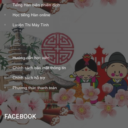
Tiếng Hàn biên phiên dịch
Học tiếng Hàn online
Luyện Thi Máy Tính
Hỗ trợ học viên
Hướng dẫn học viên
Chính sách bảo mật thông tin
Chính sách hỗ trợ
Phương thức thanh toán
FACEBOOK