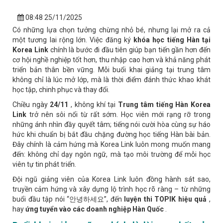
08:48 25/11/2025
Có những lựa chọn tưởng chừng nhỏ bé, nhưng lại mở ra cả
một tương lai rộng lớn. Việc đăng ký
khóa học tiếng Hàn tại
Korea Link
chính là bước đi đầu tiên giúp bạn tiến gần hơn đến
cơ hội nghề nghiệp tốt hơn, thu nhập cao hơn và khả năng phát
triển bản thân bền vững. Mỗi buổi khai giảng tại trung tâm
không chỉ là lúc mở lớp, mà là thời điểm đánh thức khao khát
học tập, chinh phục và thay đổi.
Chiều ngày
24/11
, không khí tại
Trung tâm tiếng Hàn Korea
Link
trở nên sôi nổi từ rất sớm. Học viên mới rạng rỡ trong
những ánh nhìn đầy quyết tâm; tiếng nói cười hòa cùng sự háo
hức khi chuẩn bị bắt đầu chặng đường học tiếng Hàn bài bản.
Đây chính là cảm hứng mà Korea Link luôn mong muốn mang
đến: không chỉ dạy ngôn ngữ, mà tạo môi trường để mỗi học
viên tự tin phát triển.
Đội ngũ giảng viên của Korea Link luôn đồng hành sát sao,
truyền cảm hứng và xây dựng lộ trình học rõ ràng – từ những
buổi đầu tập nói “안녕하세요”, đến
luyện thi TOPIK hiệu quả
,
hay
ứng tuyển vào các doanh nghiệp Hàn Quốc
.