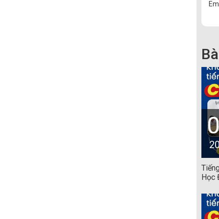
Ema
Bà
2
Tiến
Học 