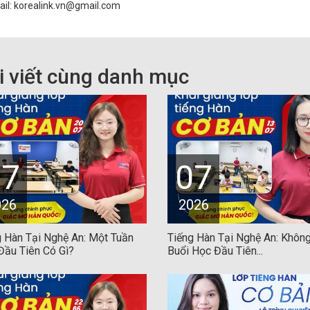
il: korealink.vn@gmail.com
i viết cùng danh mục
07
07
026
2026
g Hàn Tại Nghệ An: Một Tuần
Tiếng Hàn Tại Nghệ An: Không
Đầu Tiên Có Gì?
Buổi Học Đầu Tiên...