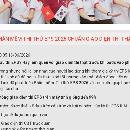
HẦN MỀM THI THỬ EPS 2026 CHUẨN GIAO DIỆN THI TH
0:05 16/06/2026
ầu thi EPS? Hãy làm quen với giao diện thi thật trước khi bước vào ph
rong những nỗi lo lớn nhất của người lao động khi tham gia kỳ thi EPS là
 thí sinh dù đã học kiến thức khá tốt nhưng vẫn mất điểm đáng tiếc do 
 Link đã phát triển
Phần mềm Thi thử EPS 2026
với mục tiêu giúp học 
ện tại nhà.
ỏng giao diện thi EPS trên máy tính giống đến 99%
mềm được thiết kế dựa trên cấu trúc và trải nghiệm của kỳ thi EPS thật.
 học sẽ được làm quen với:
Giao diện thi CBT trực quan.
Đồng hồ đếm ngược thời gian.