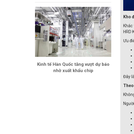
Kho đ
Khác 
HRD K
Ưu đi
Kinh tế Hàn Quốc tăng vượt dự báo
nhờ xuất khẩu chip
Đây l
Theo 
Không
Người