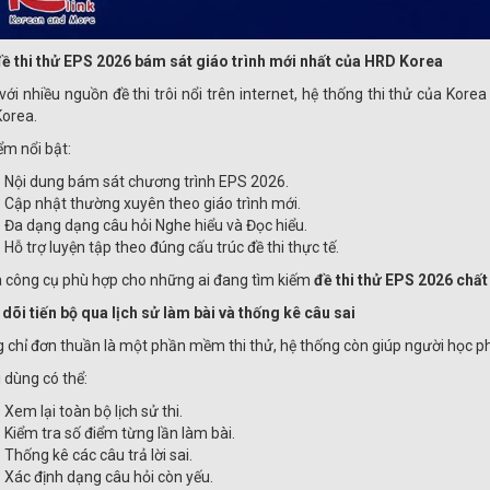
ề thi thử EPS 2026 bám sát giáo trình mới nhất của HRD Korea
với nhiều nguồn đề thi trôi nổi trên internet, hệ thống thi thử của Ko
orea.
ểm nổi bật:
Nội dung bám sát chương trình EPS 2026.
Cập nhật thường xuyên theo giáo trình mới.
Đa dạng dạng câu hỏi Nghe hiểu và Đọc hiểu.
Hỗ trợ luyện tập theo đúng cấu trúc đề thi thực tế.
à công cụ phù hợp cho những ai đang tìm kiếm
đề thi thử EPS 2026 chấ
dõi tiến bộ qua lịch sử làm bài và thống kê câu sai
 chỉ đơn thuần là một phần mềm thi thử, hệ thống còn giúp người học phâ
 dùng có thể:
Xem lại toàn bộ lịch sử thi.
Kiểm tra số điểm từng lần làm bài.
Thống kê các câu trả lời sai.
Xác định dạng câu hỏi còn yếu.