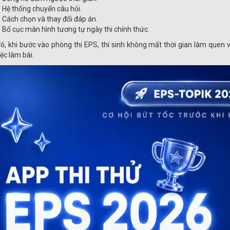
Hệ thống chuyển câu hỏi.
Cách chọn và thay đổi đáp án.
Bố cục màn hình tương tự ngày thi chính thức.
ó, khi bước vào phòng thi EPS, thí sinh không mất thời gian làm quen v
ệc làm bài.