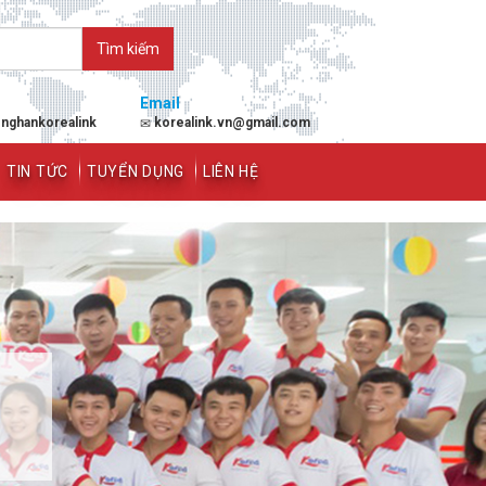
Email
enghankorealink
korealink.vn@gmail.com
TIN TỨC
TUYỂN DỤNG
LIÊN HỆ