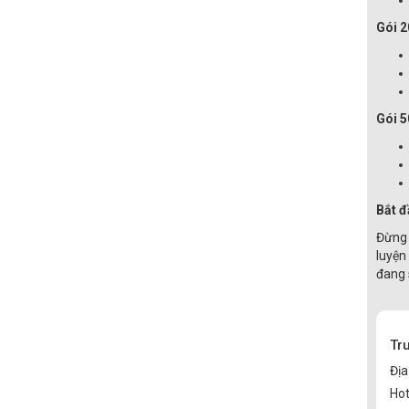
Gói 2
Gói 5
Bắt đ
Đừng 
luyện
đang 
Tr
Địa
Hot