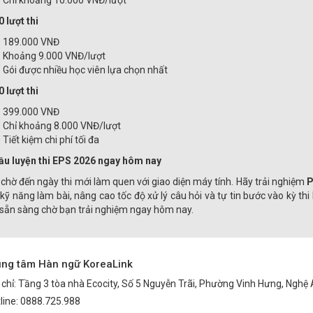
Chỉ khoảng 10.000 VNĐ/lượt
0 lượt thi
189.000 VNĐ
Khoảng 9.000 VNĐ/lượt
Gói được nhiều học viên lựa chọn nhất
0 lượt thi
399.000 VNĐ
Chỉ khoảng 8.000 VNĐ/lượt
Tiết kiệm chi phí tối đa
ầu luyện thi EPS 2026 ngay hôm nay
chờ đến ngày thi mới làm quen với giao diện máy tính. Hãy trải nghiệm
P
 kỹ năng làm bài, nâng cao tốc độ xử lý câu hỏi và tự tin bước vào kỳ thi 
sẵn sàng chờ bạn trải nghiệm ngay hôm nay.
ung tâm Hàn ngữ KoreaLink
 chỉ: Tầng 3 tòa nhà Ecocity, Số 5 Nguyễn Trãi, Phường Vinh Hưng, Nghệ
line: 0888.725.988