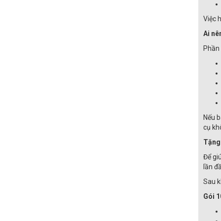
Việc 
Ai nê
Phần 
Nếu b
cụ kh
Tặng 
Để gi
lần đ
Sau k
Gói 1