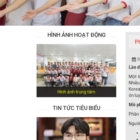
HÌNH ẢNH HOẠT ĐỘNG
P
1
Lần đ
Previous
Next
Một t
Nhiều
Korea
Hình ảnh trung tâm
ôn luy
Mô ph
TIN TỨC TIÊU BIỂU
Phần 
Người