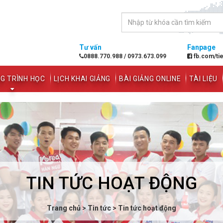
Tư vấn
Fanpage
0888.770.988
/
0973.673.099
fb.com/ti
G TRÌNH HỌC
LỊCH KHAI GIẢNG
BÀI GIẢNG ONLINE
TÀI LIỆU
TIN TỨC HOẠT ĐỘNG
Trang chủ
>
Tin tức
>
Tin tức hoạt động