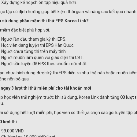
Xây dựng kế hoạch ôn tập hiệu quả hơn.
học tập có định hướng giúp tiết kiệm thời gian và nâng cao kết quả nhanh
n sử dụng phần mềm thi thử EPS Korea Link?
mềm đặc biệt phù hợp với:
Người lần đầu tham gia kỳ thi EPS.
Học viên đang luyện thi EPS Hàn Quốc.
Người chưa từng thi trên máy tính.
Người muốn làm quen với giao diện thi CBT.
Người cần luyện đề EPS theo chuẩn mới nhất.
ạn chưa hình dung được kỳ thi EPS diễn ra như thế nào hoặc muốn kiểm t
ông nên bỏ qua.
ngay 3 lượt thi thử miễn phí cho tài khoản mới
úp học viên trải nghiệm trước khi sử dụng, Korea Link dành tặng
03 lượt 
ầu.
hi sử dụng hết lượt miễn phí, học viên có thể lựa chọn các gói luyện tập 
0 lượt thi
99.000 VNĐ