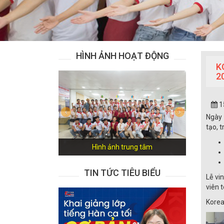
HÌNH ẢNH HOẠT ĐỘNG
K
2
1
Previous
Next
Ngày 
tạo, t
Hình ảnh trung tâm
TIN TỨC TIÊU BIỂU
Lễ vi
viên 
Korea