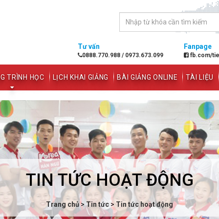
Tư vấn
Fanpage
0888.770.988
/
0973.673.099
fb.com/ti
G TRÌNH HỌC
LỊCH KHAI GIẢNG
BÀI GIẢNG ONLINE
TÀI LIỆU
TIN TỨC HOẠT ĐỘNG
Trang chủ
>
Tin tức
>
Tin tức hoạt động