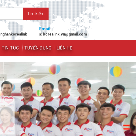
Email
enghankorealink
korealink.vn@gmail.com
TIN TỨC
TUYỂN DỤNG
LIÊN HỆ