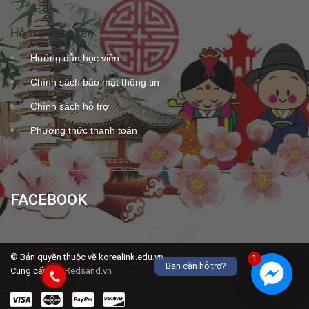
Hỗ trợ học viên
Hướng dẫn học viên
Chính sách bảo mật thông tin
Chính sách hỗ trợ
Phương thức thanh toán
FACEBOOK
© Bản quyền thuộc về korealink.edu.vn
1
Bạn cần hỗ trợ?
Cung cấp bởi
Redsand.vn