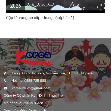
2026
Cặp từ vựng sơ cấp - trung cấp(phần 1)
Tầng 3 Ecocity, Số 5, Nguyễn Trãi, TP Vinh, Nghệ An
Hotline: 0888 725 988
korealink.vn@gmail.com
Công ty Cổ phần Kết Nối Tri Thức Trẻ
Mã số thuế: 2901970328
Người đại diện: Ngân Thị Nhung