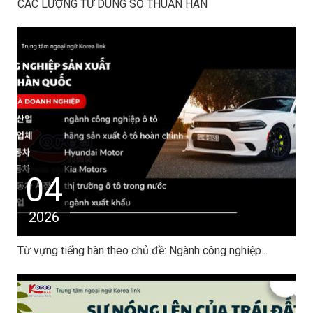
CÁC LƯỢNG TỪ DÙNG SỐ THUẦN HÀN
04
2026
Từ vựng tiếng hàn theo chủ đề: Ngành công nghiệp...