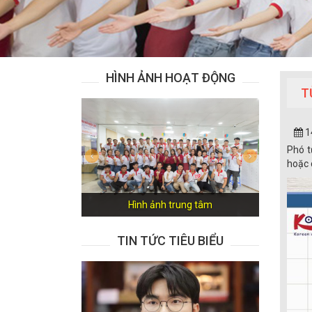
HÌNH ẢNH HOẠT ĐỘNG
T
1
Phó t
Previous
Next
hoặc 
Hình ảnh trung tâm
TIN TỨC TIÊU BIỂU