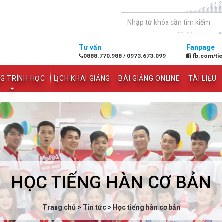
Tư vấn
Fanpage
0888.770.988
/
0973.673.099
fb.com/ti
G TRÌNH HỌC
LỊCH KHAI GIẢNG
BÀI GIẢNG ONLINE
TÀI LIỆU
HỌC TIẾNG HÀN CƠ BẢN
Trang chủ
>
Tin tức
>
Học tiếng hàn cơ bản