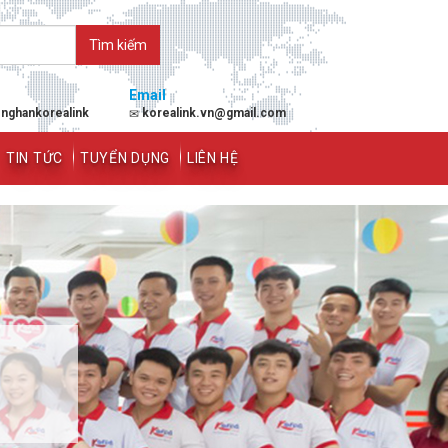
Email
enghankorealink
korealink.vn@gmail.com
TIN TỨC
TUYỂN DỤNG
LIÊN HỆ