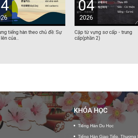
04
04
026
2026
ng tiếng hàn theo chủ đề: Sự
Cặp từ vựng sơ cấp - trung
lên của...
cấp(phần 2)
KHÓA HỌC
Tiếng Hàn Du Học
Tiếng Hàn Giao Tiếp, Thương