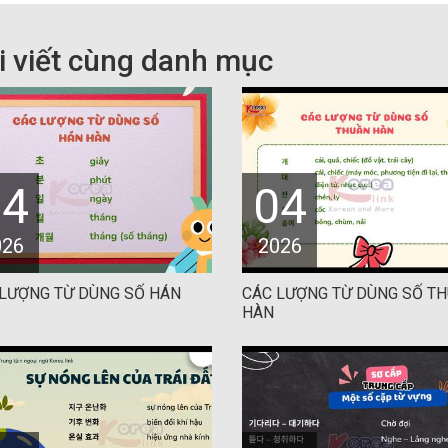
i viết cùng danh mục
04
04
026
2026
 LƯỢNG TỪ DÙNG SỐ HÁN
CÁC LƯỢNG TỪ DÙNG SỐ T
HÀN