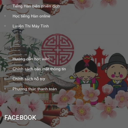
Tiếng Hàn biên phiên dịch
Học tiếng Hàn online
Luyện Thi Máy Tính
Hỗ trợ học viên
Hướng dẫn học viên
Chính sách bảo mật thông tin
Chính sách hỗ trợ
Phương thức thanh toán
FACEBOOK