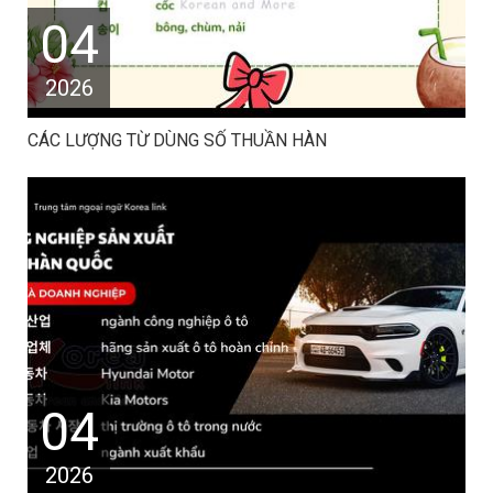
04
2026
CÁC LƯỢNG TỪ DÙNG SỐ THUẦN HÀN
04
2026