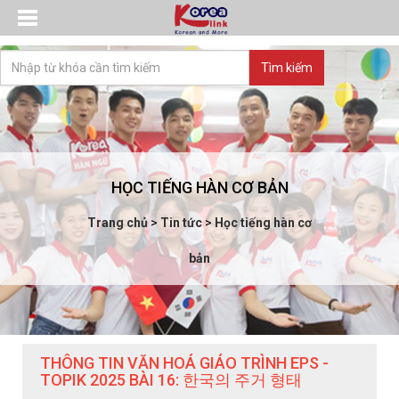
HỌC TIẾNG HÀN CƠ BẢN
Trang chủ
>
Tin tức
>
Học tiếng hàn cơ
bản
THÔNG TIN VĂN HOÁ GIÁO TRÌNH EPS -
TOPIK 2025 BÀI 16: 한국의 주거 형태