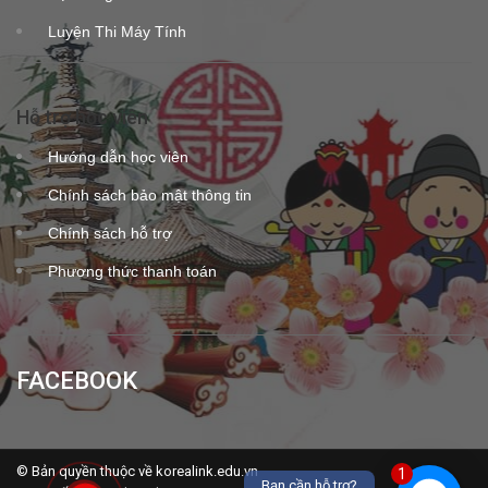
Luyện Thi Máy Tính
Hỗ trợ học viên
Hướng dẫn học viên
Chính sách bảo mật thông tin
Chính sách hỗ trợ
Phương thức thanh toán
FACEBOOK
© Bản quyền thuộc về korealink.edu.vn
1
Bạn cần hỗ trợ?