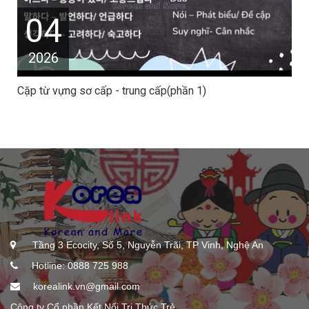
04
2026
Cặp từ vựng sơ cấp - trung cấp(phần 1)
Tầng 3 Ecocity, Số 5, Nguyễn Trãi, TP Vinh, Nghệ An
Hotline: 0888 725 988
korealink.vn@gmail.com
Công ty Cổ phần Kết Nối Tri Thức Trẻ