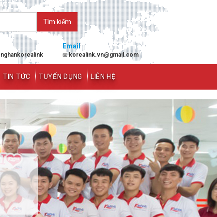
Email
enghankorealink
korealink.vn@gmail.com
TIN TỨC
TUYỂN DỤNG
LIÊN HỆ