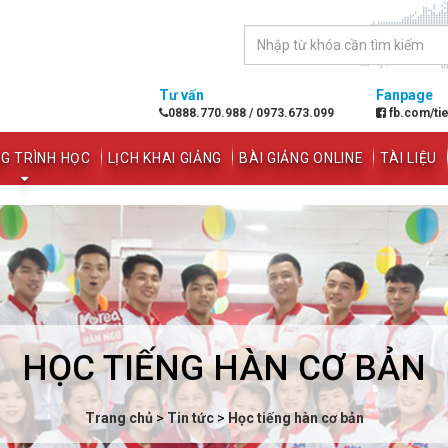
Tư vấn
Fanpage
0888.770.988
/
0973.673.099
fb.com/ti
G TRÌNH HỌC
LỊCH KHAI GIẢNG
BÀI GIẢNG ONLINE
TÀI LIỆU
HỌC TIẾNG HÀN CƠ BẢN
Trang chủ
>
Tin tức
>
Học tiếng hàn cơ bản