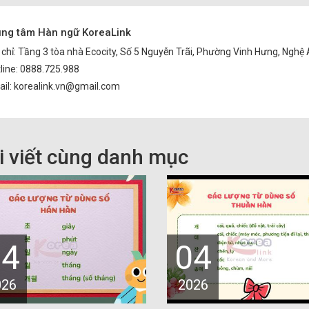
ung tâm Hàn ngữ KoreaLink
 chỉ: Tầng 3 tòa nhà Ecocity, Số 5 Nguyễn Trãi, Phường Vinh Hưng, Nghệ
line: 0888.725.988
il: korealink.vn@gmail.com
i viết cùng danh mục
04
04
026
2026