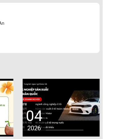
 An
04
2026