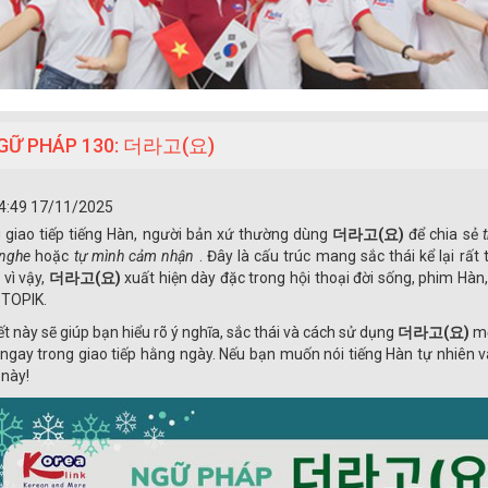
GỮ PHÁP 130: 더라고(요)
4:49 17/11/2025
 giao tiếp tiếng Hàn, người bản xứ thường dùng
더라고(요)
để chia sẻ
 nghe
hoặc
tự mình cảm nhận
. Đây là cấu trúc mang sắc thái kể lại rất
 vì vậy,
더라고(요)
xuất hiện dày đặc trong hội thoại đời sống, phim Hàn
i TOPIK.
iết này sẽ giúp bạn hiểu rõ ý nghĩa, sắc thái và cách sử dụng
더라고(요)
mộ
ngay trong giao tiếp hằng ngày. Nếu bạn muốn nói tiếng Hàn tự nhiên 
 này!