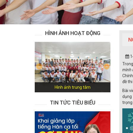
HÌNH ẢNH HOẠT ĐỘNG
N
1
Trong
Previous
Next
mình
Chính
đề th
Hình ảnh trung tâm
Bài v
dụng 
TIN TỨC TIÊU BIỂU
trọng