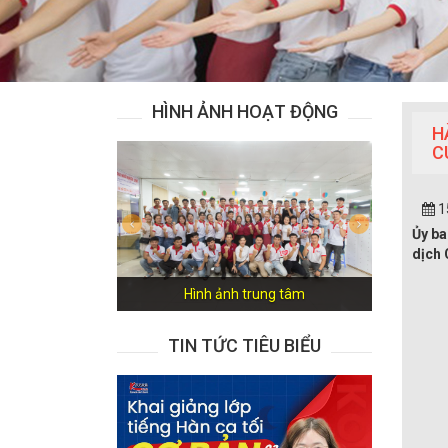
HÌNH ẢNH HOẠT ĐỘNG
H
C
1
Previous
Next
Ủy ba
dịch 
Hình ảnh trung tâm
TIN TỨC TIÊU BIỂU