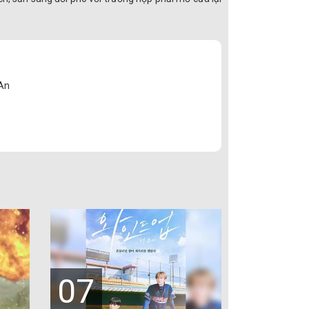
 An
07