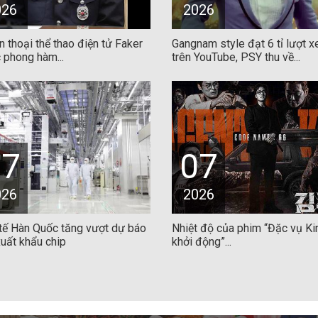
026
2026
 thoại thể thao điện tử Faker
Gangnam style đạt 6 tỉ lượt 
 phong hàm...
trên YouTube, PSY thu về...
07
07
026
2026
 tế Hàn Quốc tăng vượt dự báo
Nhiệt độ của phim “Đặc vụ Ki
uất khẩu chip
khởi động”...