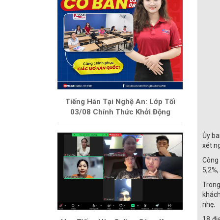
Tiếng Hàn Tại Nghệ An: Lớp Tối
03/08 Chính Thức Khởi Động
Ủy ba
xét n
Công 
5,2%,
Trong
khách
nhẹ.
18 đị