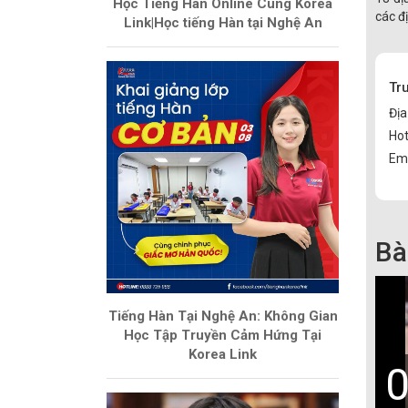
Học Tiếng Hàn Online Cùng Korea
các đ
Link|Học tiếng Hàn tại Nghệ An
Tr
Địa
Hot
Ema
Bà
Tiếng Hàn Tại Nghệ An: Không Gian
Học Tập Truyền Cảm Hứng Tại
Korea Link