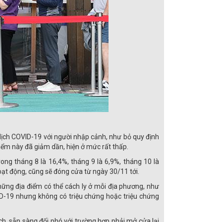
 dịch COVID-19 với người nhập cảnh, như bỏ quy định
điểm này đã giảm dần, hiện ở mức rất thấp.
ong tháng 8 là 16,4%, tháng 9 là 6,9%, tháng 10 là
oạt động, cũng sẽ đóng cửa từ ngày 30/11 tới.
hững địa điểm có thể cách ly ở mỗi địa phương, như
D-19 nhưng không có triệu chứng hoặc triệu chứng
h, sẵn sàng đối phó với trường hợp phải mở cửa lại