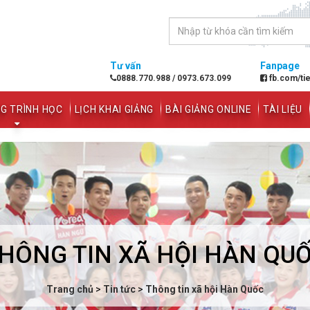
Tư vấn
Fanpage
0888.770.988
/
0973.673.099
fb.com/ti
G TRÌNH HỌC
LỊCH KHAI GIẢNG
BÀI GIẢNG ONLINE
TÀI LIỆU
HÔNG TIN XÃ HỘI HÀN QU
Trang chủ
>
Tin tức
>
Thông tin xã hội Hàn Quốc