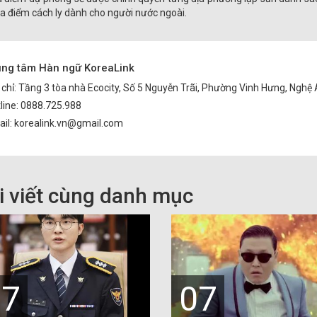
ịa điểm cách ly dành cho người nước ngoài.
ung tâm Hàn ngữ KoreaLink
 chỉ: Tầng 3 tòa nhà Ecocity, Số 5 Nguyễn Trãi, Phường Vinh Hưng, Nghệ
line: 0888.725.988
il: korealink.vn@gmail.com
i viết cùng danh mục
07
07