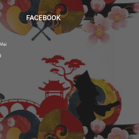
FACEBOOK
 Mại
g