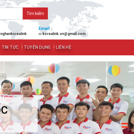
Email
enghankorealink
korealink.vn@gmail.com
TIN TỨC
TUYỂN DỤNG
LIÊN HỆ
ỐC