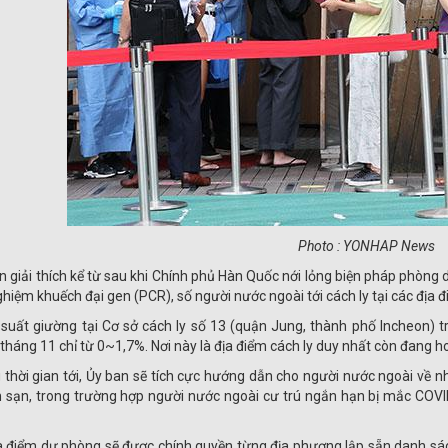
Photo : YONHAP News
n giải thích kể từ sau khi Chính phủ Hàn Quốc nới lỏng biện pháp phòng
ghiệm khuếch đại gen (PCR), số người nước ngoài tới cách ly tại các địa 
suất giường tại Cơ sở cách ly số 13 (quận Jung, thành phố Incheon) tr
 tháng 11 chỉ từ 0~1,7%. Nơi này là địa điểm cách ly duy nhất còn đang h
 thời gian tới, Ủy ban sẽ tích cực hướng dẫn cho người nước ngoài về n
 sạn, trong trường hợp người nước ngoài cư trú ngắn hạn bị mắc COVI
a điểm dự phòng sẽ được chính quyền từng địa phương lập sẵn danh sác