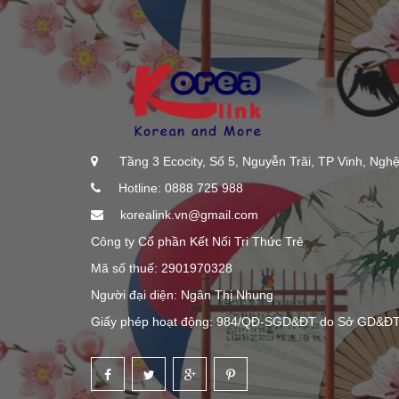
Tầng 3 Ecocity, Số 5, Nguyễn Trãi, TP Vinh, Ngh
Hotline: 0888 725 988
korealink.vn@gmail.com
Công ty Cổ phần Kết Nối Tri Thức Trẻ
Mã số thuế: 2901970328
Người đại diện: Ngân Thị Nhung
Giấy phép hoạt động: 984/QĐ-SGD&ĐT do Sở GD&ĐT 