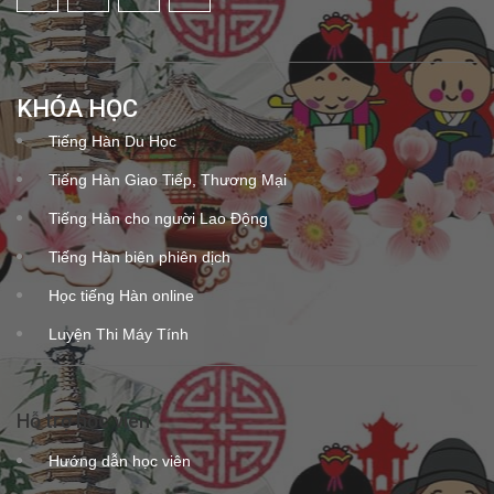
KHÓA HỌC
Tiếng Hàn Du Học
Tiếng Hàn Giao Tiếp, Thương Mại
Tiếng Hàn cho người Lao Động
Tiếng Hàn biên phiên dịch
Học tiếng Hàn online
Luyện Thi Máy Tính
Hỗ trợ học viên
Hướng dẫn học viên