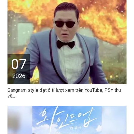
07
2026
Gangnam style đạt 6 tỉ lượt xem trên YouTube, PSY thu
về...