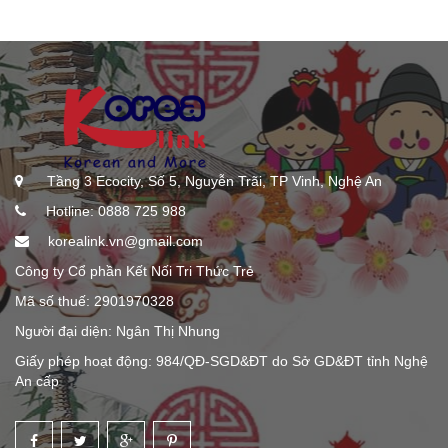
Tầng 3 Ecocity, Số 5, Nguyễn Trãi, TP Vinh, Nghệ An
Hotline: 0888 725 988
korealink.vn@gmail.com
Công ty Cổ phần Kết Nối Tri Thức Trẻ
Mã số thuế: 2901970328
Người đại diện: Ngân Thị Nhung
Giấy phép hoạt động: 984/QĐ-SGD&ĐT do Sở GD&ĐT tỉnh Nghệ
An cấp