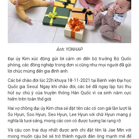
Ảnh: YONHAP
Đại úy Kim xúc động gửi lời cảm ơn đến bộ trưởng Bộ Quốc
phòng, các đồng nghiệp trong đơn vị cũng như mọi người đã gửi
lời chúc mừng đến gia đình anh.
Các bé chào đời lúc 22h khuya 18-11-2021 tại Bệnh viện Đại học
Quốc gia Seoul. Ngay khi chào đời, các bé đã ngay lập tức thu
hút sự chú ý của truyền thông Hàn Quốc vì ca sinh năm cực
hiếm trên toàn thế giới.
Hai vợ chồng đại úy Kim chia sẻ đặt tên các cô con gái lần lượt là
So Hyun, Soo Hyun, Seo Hyun, Lee Hyun với chữ Hyun mang ý
nghĩa là tươi sáng, mong các con có được tương lai rạng rỡ.
Và cậu con trai duy nhất được anh chị đặt tên là Jae Min với
mong muốn cậu bé sẽ trở thành người đàn ông mạnh mẽ để