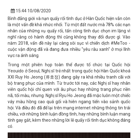
15:44 10/08/2020
Bình đẳng giới và nạn quấy rối tình dục ở Hàn Quốc hiện vẫn còn
là một vấn đề khá nhức nhối. Từ một đất nước mà 78% các nạn
nhân của những vụ quấy rối, tấn công tình dục chọn im lặng vì
nghĩ rằng có hành động thì cũng không thay đổi được gì. Vào
năm 2018, vấn đề này lại càng sôi sục vì chiến dịch #MeToo -
cuộc vận động đã và đang đưa nhiều "yêu râu xanh" ở mọi lĩnh
vực ra ánh sáng.
Trong một phiên họp toàn thể được tổ chức tại Quốc hội
Yeouido ở Seoul, Nghị sĩ trẻ nhất trong quốc hội Hàn Quốc khoá
XXI Ruy Ho Jeong (류호정) đang gây ra khá nhiều tranh cãi với
bộ trang phục của mình. Từ trước tới nay, các Nghị sĩ hay nhân
viên quốc hội chỉ quen với âu phục hay những trang phục nền
nã, tối màu, nhưng Nghị sĩ Ryu Ho Jeong đã mặc luôn một chiếc
váy màu hồng cao quá gối và hiên ngang tiến vào sảnh quốc
hội. Và điều đó đã để lại trên mạng internet những thông tin trái
chiều, với những bình luận đồng tình, hay những bình luận mang
tính gay gắt, kèm theo những lời lẽ quấy rối tình dục không đáng
có.