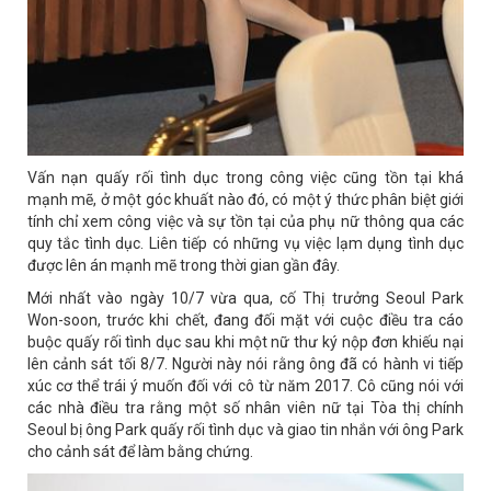
Vấn nạn quấy rối tình dục trong công việc cũng tồn tại khá
mạnh mẽ, ở một góc khuất nào đó, có một ý thức phân biệt giới
tính chỉ xem công việc và sự tồn tại của phụ nữ thông qua các
quy tắc tình dục. Liên tiếp có những vụ việc lạm dụng tình dục
được lên án mạnh mẽ trong thời gian gần đây.
Mới nhất vào ngày 10/7 vừa qua, cố Thị trưởng Seoul Park
Won-soon, trước khi chết, đang đối mặt với cuộc điều tra cáo
buộc quấy rối tình dục sau khi một nữ thư ký nộp đơn khiếu nại
lên cảnh sát tối 8/7. Người này nói rằng ông đã có hành vi tiếp
xúc cơ thể trái ý muốn đối với cô từ năm 2017. Cô cũng nói với
các nhà điều tra rằng một số nhân viên nữ tại Tòa thị chính
Seoul bị ông Park quấy rối tình dục và giao tin nhắn với ông Park
cho cảnh sát để làm bằng chứng.