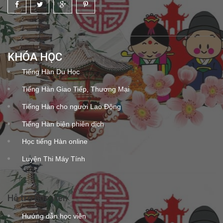
KHÓA HỌC
Tiếng Hàn Du Học
Tiếng Hàn Giao Tiếp, Thương Mại
Tiếng Hàn cho người Lao Động
Tiếng Hàn biên phiên dịch
Học tiếng Hàn online
Luyện Thi Máy Tính
Hỗ trợ học viên
Hướng dẫn học viên