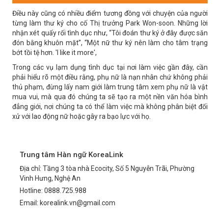
Điều này cũng có nhiều điểm tương đồng với chuyện của người
từng làm thư ký cho cố Thị trưởng Park Won-soon. Những lời
nhận xét quấy rối tình dục như, “Tôi đoán thư ký ở đây được săn
đón bằng khuôn mặt”, “Một nữ thư ký nên làm cho tâm trạng
bớt tồi tệ hơn. 'I like it more',
Trong các vụ lạm dụng tình dục tại nơi làm việc gần đây, cần
phải hiểu rõ một điều rằng, phụ nữ là nạn nhân chứ không phải
thủ phạm, đừng lấy nam giới làm trung tâm xem phụ nữ là vật
mua vui, mà qua đó chúng ta sẽ tạo ra một nền văn hóa bình
đẳng giới, nơi chúng ta có thể làm việc mà không phân biệt đối
xử với lao động nữ hoặc gây ra bạo lực với họ.
Trung tâm Hàn ngữ KoreaLink
Địa chỉ: Tầng 3 tòa nhà Ecocity, Số 5 Nguyễn Trãi, Phường
Vinh Hưng, Nghệ An
Hotline: 0888.725.988
Email: korealink.vn@gmail.com