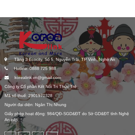
Tầng 3 Ecocity, Số 5, Nguyễn Trãi, TP Vinh, Nghệ An
Hotline: 0888 725 988
korealink.vn@gmail.com
Công ty Cổ phần Kết Nối Tri Thức Trẻ
Mã số thuế: 2901970328
Người đại diện: Ngân Thị Nhung
Giấy phép hoạt động: 984/QĐ-SGD&ĐT do Sở GD&ĐT tỉnh Nghệ
An cấp