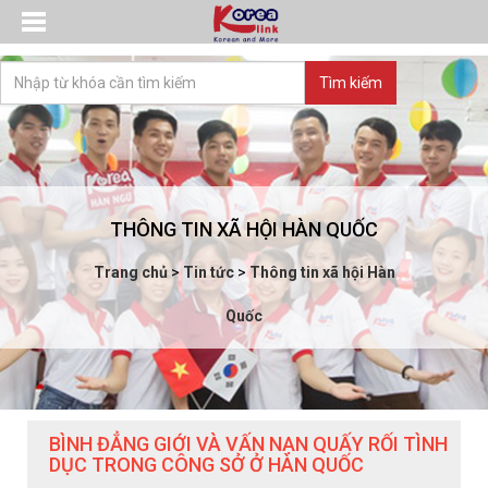
THÔNG TIN XÃ HỘI HÀN QUỐC
Trang chủ
>
Tin tức
>
Thông tin xã hội Hàn
Quốc
BÌNH ĐẲNG GIỚI VÀ VẤN NẠN QUẤY RỐI TÌNH
DỤC TRONG CÔNG SỞ Ở HÀN QUỐC