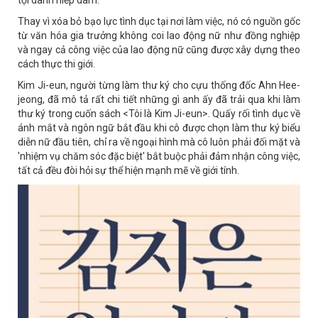
Thay vì xóa bỏ bạo lực tình dục tại nơi làm việc, nó có nguồn gốc
từ văn hóa gia trưởng không coi lao động nữ như đồng nghiệp
và ngay cả công việc của lao động nữ cũng được xây dựng theo
cách thực thi giới.
Kim Ji-eun, người từng làm thư ký cho cựu thống đốc Ahn Hee-
jeong, đã mô tả rất chi tiết những gì anh ấy đã trải qua khi làm
thư ký trong cuốn sách <Tôi là Kim Ji-eun>. Quấy rối tình dục về
ánh mắt và ngôn ngữ bắt đầu khi cô được chọn làm thư ký biểu
diễn nữ đầu tiên, chỉ ra về ngoại hình mà cô luôn phải đối mặt và
'nhiệm vụ chăm sóc đặc biệt' bắt buộc phải đảm nhận công việc,
tất cả đều đòi hỏi sự thể hiện mạnh mẽ về giới tính.