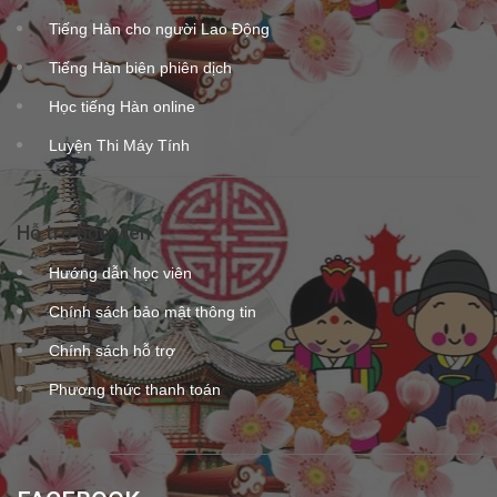
Tiếng Hàn cho người Lao Động
Tiếng Hàn biên phiên dịch
Học tiếng Hàn online
Luyện Thi Máy Tính
Hỗ trợ học viên
Hướng dẫn học viên
Chính sách bảo mật thông tin
Chính sách hỗ trợ
Phương thức thanh toán