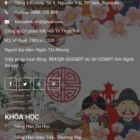
Tầng 3 Ecocity, Số 5, Nguyễn Trãi, TP Vinh, Nghệ An
Hotline: 0888 725 988
korealink.vn@gmail.com
Công ty Cổ phần Kết Nối Tri Thức Trẻ
Mã số thuế: 2901970328
Người đại diện: Ngân Thị Nhung
Giấy phép hoạt động: 984/QĐ-SGD&ĐT do Sở GD&ĐT tỉnh Nghệ
An cấp
KHÓA HỌC
Tiếng Hàn Du Học
Tiếng Hàn Giao Tiếp, Thương Mại