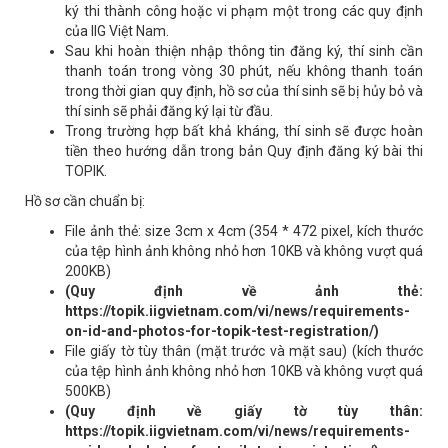
ký thi thành công hoặc vi phạm một trong các quy định
của IIG Việt Nam.
Sau khi hoàn thiện nhập thông tin đăng ký, thí sinh cần
thanh toán trong vòng 30 phút, nếu không thanh toán
trong thời gian quy định, hồ sơ của thí sinh sẽ bị hủy bỏ và
thí sinh sẽ phải đăng ký lại từ đầu.
Trong trường hợp bất khả kháng, thí sinh sẽ được hoàn
tiền theo hướng dẫn trong bản Quy định đăng ký bài thi
TOPIK.
Hồ sơ cần chuẩn bị:
File ảnh thẻ: size 3cm x 4cm (354 * 472 pixel, kích thước
của tệp hình ảnh không nhỏ hơn 10KB và không vượt quá
200KB)
(Quy định về ảnh thẻ:
https://topik.iigvietnam.com/vi/news/requirements-
on-id-and-photos-for-topik-test-registration/)
File giấy tờ tùy thân (mặt trước và mặt sau) (kích thước
của tệp hình ảnh không nhỏ hơn 10KB và không vượt quá
500KB)
(Quy định về giấy tờ tùy thân:
https://topik.iigvietnam.com/vi/news/requirements-