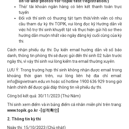
on-id-and-photos-for-topik-test-registration/)
Thẻ/ tài khoản ngân hàng có liên kết thanh toán trực
tuyến
Đối với thí sinh có thương tật tạm thời/vĩnh viễn có nhu
cầu tham dự kỳ thi TOPIK, vui lòng đọc kỹ Hướng dẫn về
việc hỗ trợ thí sinh khuyết tật và thực hiện gửi hồ sơ theo
hướng dẫn muộn nhất vào ngày đăng ký cuối cùng của kỳ
thi.
Cách nhận phiếu dự thi: Dự kiến email hướng dẫn về số báo
danh, thông tin phòng thi sẽ được gửi đến thí sinh 02 tuần trước
ngày thi, vì vậy thí sinh vui lòng kiểm tra email thường xuyên.
LƯU Ý: Trong trường hợp thí sinh không nhận được email trong
khoảng thời gian trên, vui lòng liên hệ địa chỉ email:
info@iigvietnam.edu.vn hoặc số hotline 1900 636 929 trong giờ
hành chính để được giải đáp thông tin về phiếu dự thi.
Công bố kết quả: 30/11/2023 (Thứ Năm)
Thí sinh xem điểm và in bảng điểm cá nhân miễn phí trên trang:
www.topik.go.kr -[성적확인]
2. Thông tin kỳ thi
Ngày thi: 15/10/2023 (Chủ nhật)