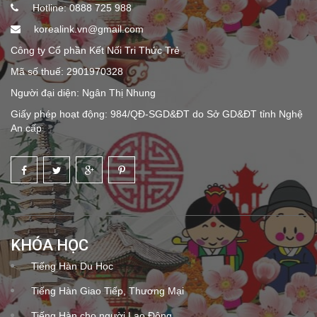
Hotline: 0888 725 988
korealink.vn@gmail.com
Công ty Cổ phần Kết Nối Tri Thức Trẻ
Mã số thuế: 2901970328
Người đại diện: Ngân Thị Nhung
Giấy phép hoạt động: 984/QĐ-SGD&ĐT do Sở GD&ĐT tỉnh Nghệ
An cấp
KHÓA HỌC
Tiếng Hàn Du Học
Tiếng Hàn Giao Tiếp, Thương Mại
Tiếng Hàn cho người Lao Động