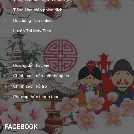
Tiếng Hàn biên phiên dịch
Học tiếng Hàn online
Luyện Thi Máy Tính
Hỗ trợ học viên
Hướng dẫn học viên
Chính sách bảo mật thông tin
Chính sách hỗ trợ
Phương thức thanh toán
FACEBOOK