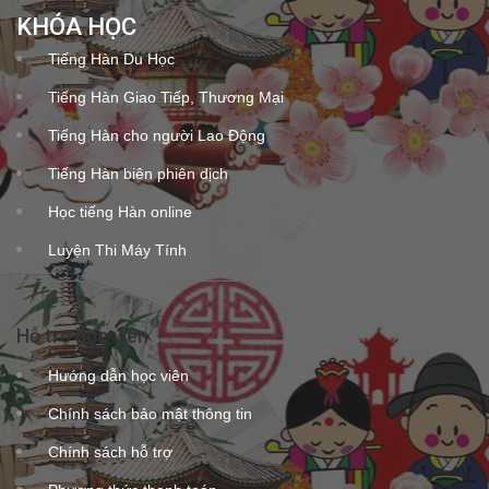
KHÓA HỌC
Tiếng Hàn Du Học
Tiếng Hàn Giao Tiếp, Thương Mại
Tiếng Hàn cho người Lao Động
Tiếng Hàn biên phiên dịch
Học tiếng Hàn online
Luyện Thi Máy Tính
Hỗ trợ học viên
Hướng dẫn học viên
Chính sách bảo mật thông tin
Chính sách hỗ trợ