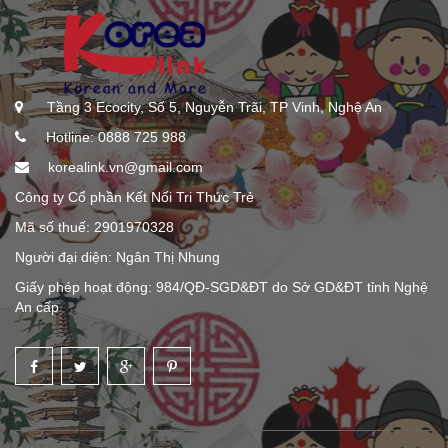
Tầng 3 Ecocity, Số 5, Nguyễn Trãi, TP Vinh, Nghệ An
Hotline: 0888 725 988
korealink.vn@gmail.com
Công ty Cổ phần Kết Nối Tri Thức Trẻ
Mã số thuế: 2901970328
Người đại diện: Ngân Thị Nhung
Giấy phép hoạt động: 984/QĐ-SGD&ĐT do Sở GD&ĐT tỉnh Nghệ
An cấp