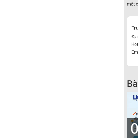
một c
Tr
Địa
Hot
Ema
Bà