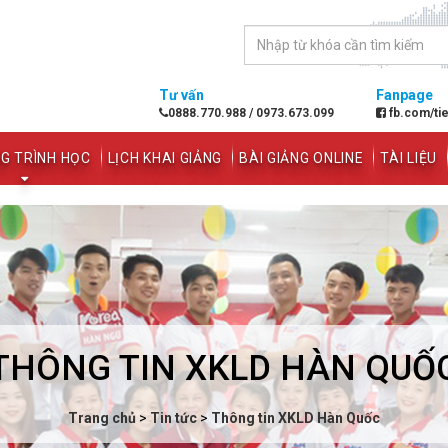
Tư vấn
Fanpage
0888.770.988
/
0973.673.099
fb.com/ti
G TRÌNH HỌC
LỊCH KHAI GIẢNG
BÀI GIẢNG ONLINE
TÀI LIỆU
THÔNG TIN XKLD HÀN QUỐ
Trang chủ
>
Tin tức
>
Thông tin XKLD Hàn Quốc