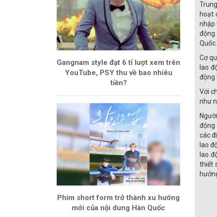
Trung
hoạt 
nhập 
động 
Quốc.
Cơ qu
Gangnam style đạt 6 tỉ lượt xem trên
lao đ
YouTube, PSY thu về bao nhiêu
động 
tiền?
Với c
như n
Người
động 
các đ
lao đ
lao đ
thiết
hưởng
Phim short form trở thành xu hướng
mới của nội dung Hàn Quốc