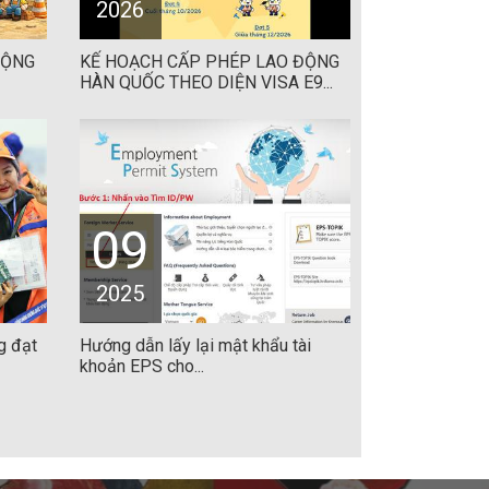
2026
ĐỘNG
KẾ HOẠCH CẤP PHÉP LAO ĐỘNG
HÀN QUỐC THEO DIỆN VISA E9...
09
2025
g đạt
Hướng dẫn lấy lại mật khẩu tài
khoản EPS cho...