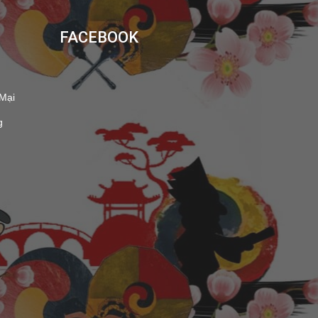
FACEBOOK
 Mại
g