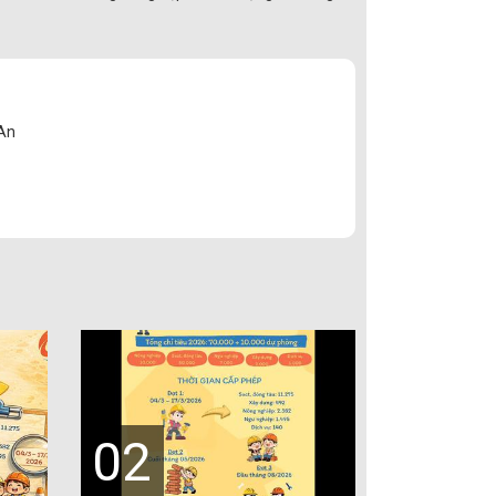
 An
02