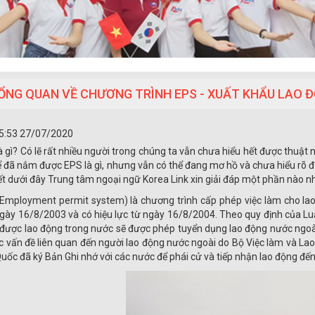
ỔNG QUAN VỀ CHƯƠNG TRÌNH EPS - XUẤT KHẨU LAO 
5:53 27/07/2020
à gì? Có lẽ rất nhiều người trong chúng ta vẫn chưa hiểu hết được thuật
ể đã nắm được EPS là gì, nhưng vẫn có thể đang mơ hồ và chưa hiểu rõ đ
iết dưới đây Trung tâm ngoại ngữ Korea Link xin giải đáp một phần nào 
Employment permit system)​ là chương trình cấp phép việc làm cho la
gày 16/8/2003 và có hiệu lực từ ngày 16/8/2004. Theo quy định của Lu
được lao động trong nước sẽ được phép tuyển dụng lao động nước ngoài vớ
c vấn đề liên quan đến người lao động nước ngoài do Bộ Việc làm và La
uốc đã ký Bản Ghi nhớ với các nước để phái cử và tiếp nhận lao động đế