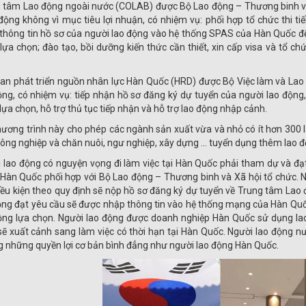
 tâm Lao động ngoài nước (COLAB) được Bộ Lao động – Thương binh và 
động không vì mục tiêu lợi nhuận, có nhiệm vụ: phối hợp tổ chức thi ti
thông tin hồ sơ của người lao động vào hệ thống SPAS của Hàn Quốc để
lựa chọn; đào tạo, bồi dưỡng kiến thức cần thiết, xin cấp visa và tổ ch
an phát triển nguồn nhân lực Hàn Quốc (HRD) được Bộ Việc làm và Lao
ộng, có nhiệm vụ: tiếp nhận hồ sơ đăng ký dự tuyển của người lao động
lựa chọn, hỗ trợ thủ tục tiếp nhận và hỗ trợ lao động nhập cảnh.
hương trình này cho phép các ngành sản xuất vừa và nhỏ có ít hơn 300
ông nghiệp và chăn nuôi, ngư nghiệp, xây dựng ... tuyển dụng thêm lao 
 lao động có nguyện vọng đi làm việc tại Hàn Quốc phải tham dự và đạt 
Hàn Quốc phối hợp với Bộ Lao động – Thương binh và Xã hội tổ chức. N
iều kiện theo quy định sẽ nộp hồ sơ đăng ký dự tuyển về Trung tâm Lao
ộng đạt yêu cầu sẽ được nhập thông tin vào hệ thống mạng của Hàn Quố
ộng lựa chọn. Người lao động được doanh nghiệp Hàn Quốc sử dụng lao
 sẽ xuất cảnh sang làm việc có thời hạn tại Hàn Quốc. Người lao động
 những quyền lợi cơ bản bình đẳng như người lao động Hàn Quốc.