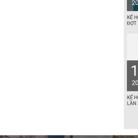
2
KẾ 
ĐỢT 
2
KẾ 
LẦN 