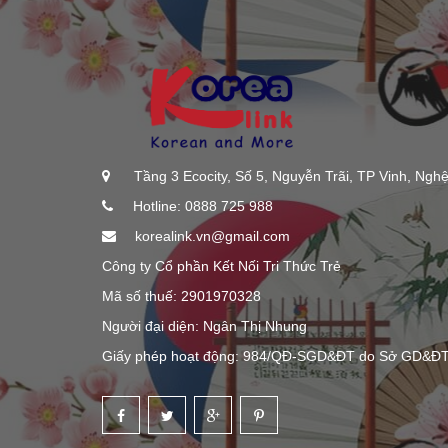
Tầng 3 Ecocity, Số 5, Nguyễn Trãi, TP Vinh, Ngh
Hotline: 0888 725 988
korealink.vn@gmail.com
Công ty Cổ phần Kết Nối Tri Thức Trẻ
Mã số thuế: 2901970328
Người đại diện: Ngân Thị Nhung
Giấy phép hoạt động: 984/QĐ-SGD&ĐT do Sở GD&ĐT 