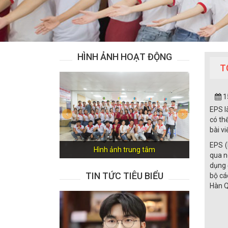
HÌNH ẢNH HOẠT ĐỘNG
T
1
EPS l
Previous
Next
có th
bài v
EPS (
Hình ảnh trung tâm
qua n
dụng 
TIN TỨC TIÊU BIỂU
bộ cá
Hàn Q