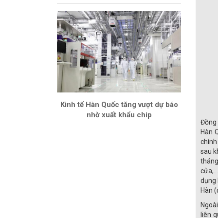
Kinh tế Hàn Quốc tăng vượt dự báo
nhờ xuất khẩu chip
Đồng 
Hàn Q
chính
sau k
tháng
cửa,…
dụng 
Hàn (
Ngoài
liên 