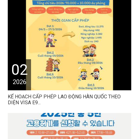
02
2026
KẾ HOẠCH CẤP PHÉP LAO ĐỘNG HÀN QUỐC THEO
DIỆN VISA E9...