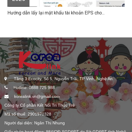
Hướng dẫn lấy lại mật khẩu tài khoản EPS cho...
Tầng 3 Ecocity, Số 5, Nguyễn Trãi, TP Vinh, Nghệ An
Hotline: 0888 725 988
korealink.vn@gmail.com
Công ty Cổ phần Kết Nối Tri Thức Trẻ
Mã số thuế: 2901970328
Người đại diện: Ngân Thị Nhung
Giấy phép hoạt động: 984/QĐ-SGD&ĐT do Sở GD&ĐT tỉnh Nghệ